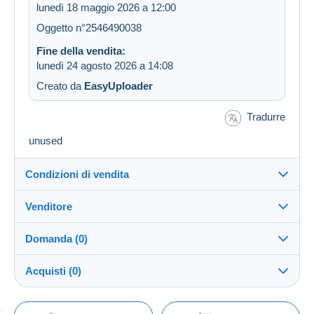
lunedì 18 maggio 2026 a 12:00
Oggetto n°2546490038
Fine della vendita:
lunedì 24 agosto 2026 a 14:08
Creato da
EasyUploader
Tradurre
unused
Condizioni di vendita
Venditore
Dettagli delle condizioni di vendita
Domanda (0)
Invio
kerailypojat
100%
(68838x)
Spedizione dopo il pagamento entro 3 giorni
Acquisti (0)
PRO
Negozio
Garanzia:
Diritto di recesso
|
Spese di restituzione a carico
Per inviare una domanda devi aprire una
Ultimo aggiornamento: 02:24:08