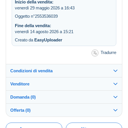
Inizio della vendita:
venerdì 29 maggio 2026 a 16:43
Oggetto n°2553536039
Fine della vendita:
venerdì 14 agosto 2026 a 15:21
Creato da
EasyUploader
Tradurre
Condizioni di vendita
Venditore
Destinazione:
Vedi l'elenco dei paesi
Domanda (0)
mile1962
100%
(20290x)
Direttamente al destinatario:
Offerta (0)
Sì
Negozio
Invio:
La vendita sarà prolungata di un minuto se l'offerta
Invio dopo il pagamento
Per inviare una domanda devi aprire una