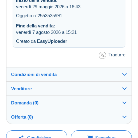
Inizio della vendita:
venerdì 29 maggio 2026 a 16:43
Oggetto n°2553535991
Fine della vendita:
venerdì 7 agosto 2026 a 15:21
Creato da
EasyUploader
Tradurre
Condizioni di vendita
Venditore
Destinazione:
Vedi l'elenco dei paesi
Domanda (0)
mile1962
100%
(20279x)
Direttamente al destinatario:
Offerta (0)
Sì
Negozio
Invio:
La vendita sarà prolungata di un minuto se l'offerta
Invio dopo il pagamento
Per inviare una domanda devi aprire una
viene fatta meno di un minuto prima della scadenza.
Condividere
Segnalare