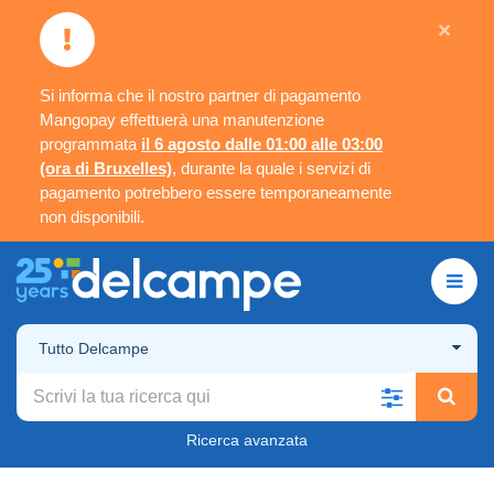
×
Si informa che il nostro partner di pagamento
Mangopay effettuerà una manutenzione
programmata
il 6 agosto dalle 01:00 alle 03:00
(ora di Bruxelles)
, durante la quale i servizi di
pagamento potrebbero essere temporaneamente
non disponibili.
Tutto Delcampe
Ricerca avanzata