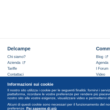
Delcampe
Comm
Chi siamo?
Blog
Azienda
Agenda
Tariffe
I Forum
Contattaci
Video
Informazioni sui cookie
Il nostro sito utilizza i cookie per le seguenti finalità: fornirvi i ser
Italiano
USD
America/Indiana/Vevay
Versi
piattaforma, ricordare le vostre preferenze per rendere più piacevo
nostro sito alle vostre esigenze, visualizzare video e permettervi d
Alcuni di questi cookie sono necessari per il funzionamento del nos
preferenze.
Per saperne di più
© Delcampe International Srl. Tutti i diritti riservati.
Termini di utiliz