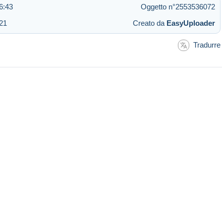
6:43
Oggetto n°2553536072
:21
Creato da
EasyUploader
Tradurre