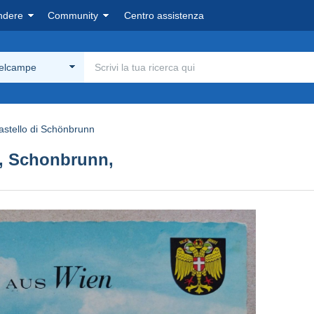
ndere
Community
Centro assistenza
Delcampe
astello di Schönbrunn
a, Schonbrunn,