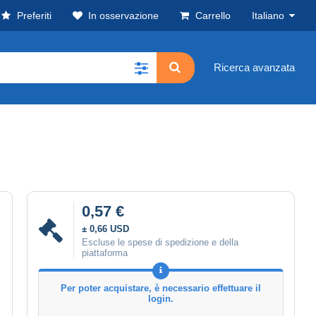
Preferiti
In osservazione
Carrello
Italiano
Ricerca avanzata
0,57 €
± 0,66 USD
Escluse le spese di spedizione e della
piattaforma
Per poter acquistare, è necessario effettuare il
login.