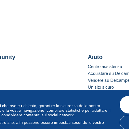
unity
Aiuto
Centro assistenza
Acquistare su Delca
Vendere su Delcamp
Un sito sicuro
vizi che avete richiesto, garantire la sicurezza della nostra
one standard
le la vostra navigazione, compilare statistiche per adattare il
i condividere contenuti sui social network.
tro sito, altri possono essere impostati secondo le vostre
zo
e
privacy
.
Gestione dei cookie