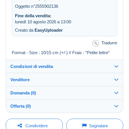
Oggetto n°2555902136
Fine della vendita:
lunedì 10 agosto 2026 a 13:00
Creato da
EasyUploader
Tradurre
Format - Size : 10/15 cm (+/-) // Frais : *Petite lettre*
Condizioni di vendita
Venditore
Destinazione:
Vedi l'elenco dei paesi
Domanda (0)
jackies62
100%
(46955x)
Invio:
Offerta (0)
Invio dopo il pagamento
Negozio
Spese:
La vendita sarà prolungata di un minuto se l'offerta
A carico dell'acquirente
Per inviare una domanda devi aprire una
viene fatta meno di un minuto prima della scadenza.
Condividere
Segnalare