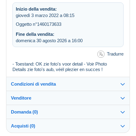
Inizio della vendita:
giovedì 3 marzo 2022 a 08:15
Oggetto n°1460173633
Fine della vendita:
domenica 30 agosto 2026 a 16:00
Tradurre
- Toestand: OK zie foto's voor detail - Voir Photo
Details zie foto's aub, véél plezier en succes !
Condizioni di vendita
Venditore
Destinazione:
Vedi l'elenco dei paesi
Domanda (0)
liberty_one
99%
(55431x)
Direttamente al destinatario:
Acquisti (0)
Sì
Negozio