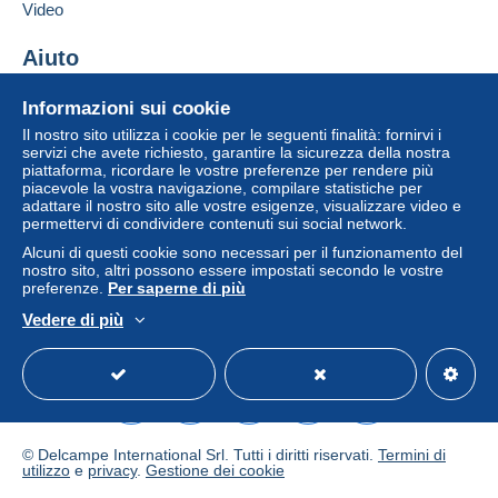
venditore all'acquirente. Un acquisto non pagato
Video
può comportare conseguenze sul conto
dell'acquirente.
Aiuto
Se le Condizioni di vendita del venditore includono
Centro assistenza
Informazioni sui cookie
clausole relative al pagamento, queste sono da
Acquistare su Delcampe
Il nostro sito utilizza i cookie per le seguenti finalità: fornirvi i
considerarsi nulle e non dovute. Le condizioni di
Vendere su Delcampe
servizi che avete richiesto, garantire la sicurezza della nostra
pagamento del sito Delcampe, definite nelle
piattaforma, ricordare le vostre preferenze per rendere più
Un sito sicuro
condizioni d'uso
, sono le uniche applicabili.
piacevole la vostra navigazione, compilare statistiche per
adattare il nostro sito alle vostre esigenze, visualizzare video e
Gli acquisti devono essere pagati entro
14 giorni
permettervi di condividere contenuti sui social network.
dal ricevimento della richiesta di pagamento del
Alcuni di questi cookie sono necessari per il funzionamento del
venditore.
nostro sito, altri possono essere impostati secondo le vostre
preferenze.
Per saperne di più
Vedere di più
Italiano
USD
Versione standard
Americ
POSTAL Services NEW PRICES
01/01/2026
© Delcampe International Srl. Tutti i diritti riservati.
Termini di
*** I WILL COMBINE SHIPPINGCOSTS ***
utilizzo
e
privacy
.
Gestione dei cookie