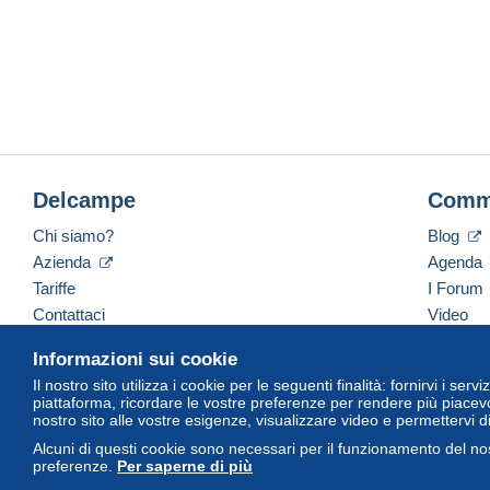
Delcampe
Comm
Chi siamo?
Blog
Azienda
Agenda
Tariffe
I Forum
Contattaci
Video
Informazioni sui cookie
Il nostro sito utilizza i cookie per le seguenti finalità: fornirvi i ser
Italiano
USD
America/Indiana/Vevay
Versi
piattaforma, ricordare le vostre preferenze per rendere più piacevo
nostro sito alle vostre esigenze, visualizzare video e permettervi d
Alcuni di questi cookie sono necessari per il funzionamento del nos
preferenze.
Per saperne di più
© Delcampe International Srl. Tutti i diritti riservati.
Termini di utiliz