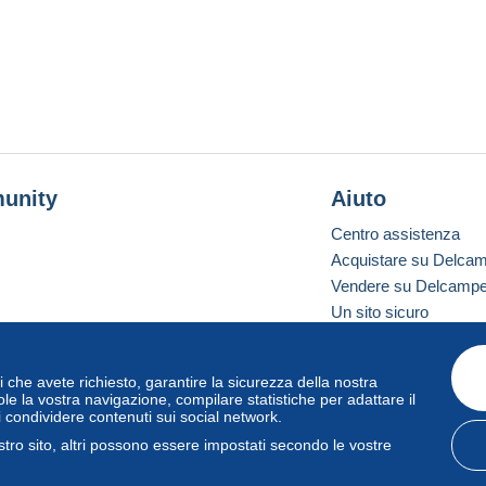
unity
Aiuto
Centro assistenza
Acquistare su Delca
Vendere su Delcamp
Un sito sicuro
vizi che avete richiesto, garantire la sicurezza della nostra
one standard
le la vostra navigazione, compilare statistiche per adattare il
i condividere contenuti sui social network.
tro sito, altri possono essere impostati secondo le vostre
zo
e
privacy
.
Gestione dei cookie