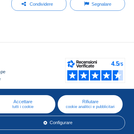
Condividere
Segnalare
mpe
e
Accettare
Rifiutare
tutti i cookie
cookie analitici e pubblicitari
Configurare