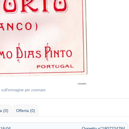
 sull'immagine per zoomare
 (0)
Offerta (0)
 16:04
Oggetto n°1807224784