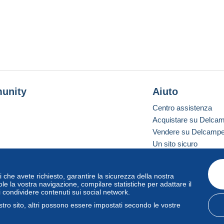
unity
Aiuto
Centro assistenza
Acquistare su Delca
Vendere su Delcamp
Un sito sicuro
vizi che avete richiesto, garantire la sicurezza della nostra
one standard
le la vostra navigazione, compilare statistiche per adattare il
i condividere contenuti sui social network.
tro sito, altri possono essere impostati secondo le vostre
zo
e
privacy
.
Gestione dei cookie