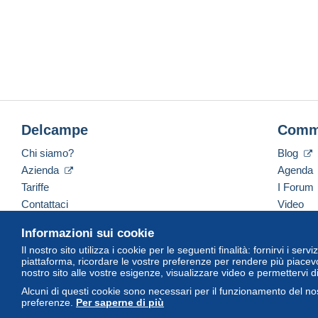
Delcampe
Comm
Chi siamo?
Blog
Azienda
Agenda
Tariffe
I Forum
Contattaci
Video
Informazioni sui cookie
Il nostro sito utilizza i cookie per le seguenti finalità: fornirvi i ser
Italiano
USD
America/Indiana/Vevay
Versi
piattaforma, ricordare le vostre preferenze per rendere più piacevo
nostro sito alle vostre esigenze, visualizzare video e permettervi d
Alcuni di questi cookie sono necessari per il funzionamento del nos
preferenze.
Per saperne di più
© Delcampe International Srl. Tutti i diritti riservati.
Termini di utiliz