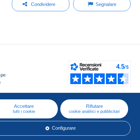
Condividere
Segnalare
mpe
e
Accettare
Rifiutare
tutti i cookie
cookie analitici e pubblicitari
Configurare