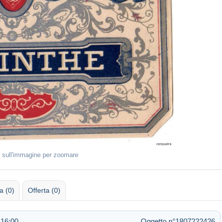
 sull'immagine per zoomare
 (0)
Offerta (0)
 16:00
Oggetto n°1807222426