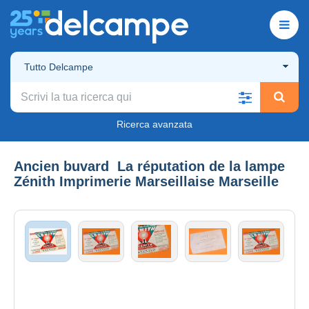
Tutto Delcampe
Ricerca avanzata
Ancien buvard La réputation de la lampe
Zénith Imprimerie Marseillaise Marseille