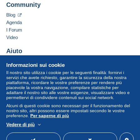
Community
Contattare il venditore
Lettera (formato normale/piccolo)
Inserisci questo venditore in Lista Nera
Blog
1,10 €
Agenda
Lettera raccomandata (formato normale/piccolo)
I Forum
e assicurata (con tracciamento)
Video
3,75 €
Aiuto
Centro assistenza
Condizioni di pagamento:
Informazioni sui cookie
Acquistare su Delcampe
Tutti i pagamenti vengono effettuati tramite il sito web di
Il nostro sito utilizza i cookie per le seguenti finalità: fornirvi i
Vendere su Delcampe
Delcampe. In base a quanto offerto dal venditore, è
servizi che avete richiesto, garantire la sicurezza della nostra
piattaforma, ricordare le vostre preferenze per rendere più
possibile utilizzare
PayPal
, aggiungere una
carta di
Un sito sicuro
piacevole la vostra navigazione, compilare statistiche per
credito/debito
o effettuare un
bonifico sul proprio
adattare il nostro sito alle vostre esigenze, visualizzare video e
saldo
. Non si effettuano pagamenti con assegno o
permettervi di condividere contenuti sui social network.
bonifico bancario diretto al venditore.
Alcuni di questi cookie sono necessari per il funzionamento del
nostro sito, altri possono essere impostati secondo le vostre
L'acquirente utilizza i metodi di pagamento disponibili su
preferenze.
Per saperne di più
Delcampe nella pagina "
I miei acquisti: Da pagare
".
Vedere di più
Un pagamento non effettuato tramite
il sistema di
Italiano
USD
Versione standard
Americ
pagamento integrato nel sito
sarà rimborsato dal