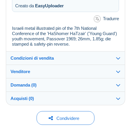
Creato da
EasyUploader
Tradurre
Israeli metal illustrated pin of the 7th National
Conference of the 'HaShomer HaTzair' ('Young Guard')
youth movement, Passover 1969; 26mm, 1.85g; die
stamped & safety-pin reverse.
Condizioni di vendita
Venditore
Dettagli delle condizioni di vendita
Domanda (0)
Invio
JerusalemStamps
--%
(2x)
Conto
Spedizione dopo il pagamento entro 14 giorni
chiuso
Acquisti (0)
Garanzia:
Negozio
Diritto di recesso
|
Spese di restituzione a carico
Per inviare una domanda devi aprire una
Ultimo aggiornamento: 01:29:54
Condividere
dell'acquirente.
sessione.
Per conoscere i termini per il reso e per il rimborso
Iscritto da: