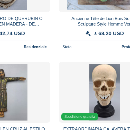
RO DE QUERUBIN O
Ancienne Tête de Lion Bois Sc
EN MADERA - DE
Sculpture Style Homme Ver
LECCION
242,74 USD
± 68,20 USD
Residenziale
Stato
Prof
Spedizione gratuita
 EN CRUZ AL ESTILO
EXTRAORDINARIA CALAVERA 