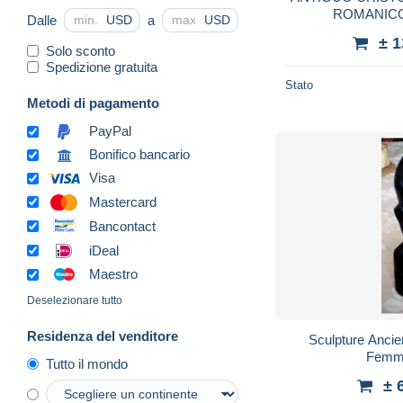
ROMANICO
Dalle
a
USD
USD
POLI
± 
Solo sconto
Spedizione gratuita
Stato
Metodi di pagamento
PayPal
Bonifico bancario
Visa
Mastercard
Bancontact
iDeal
Maestro
Deselezionare tutto
Residenza del venditore
Sculpture Anci
Femme
Tutto il mondo
± 