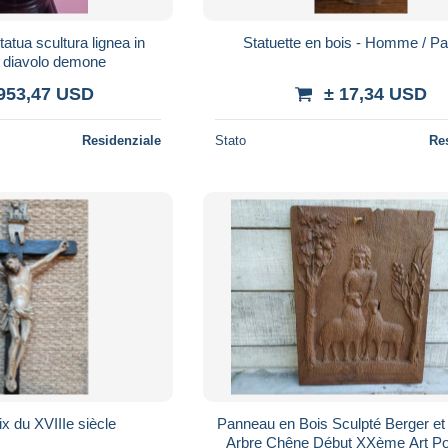
atua scultura lignea in
Statuette en bois - Homme / P
o diavolo demone
.953,47 USD
± 17,34 USD
Residenziale
Stato
Re
ix du XVIIIe siècle
Panneau en Bois Sculpté Berger e
Arbre Chêne Début XXème Art Pop