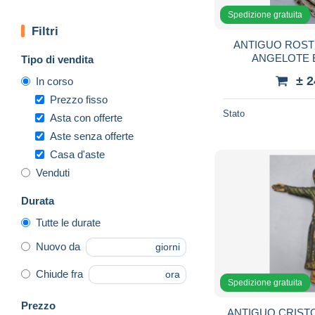
Spedizione gratuita
Filtri
ANTIGUO ROST
ANGELOTE 
Tipo di vendita
CO
± 
In corso
Prezzo fisso
Stato
Asta con offerte
Aste senza offerte
Casa d'aste
Venduti
Durata
Tutte le durate
Nuovo da
giorni
Chiude fra
ora
Spedizione gratuita
Prezzo
ANTIGUO CRISTO