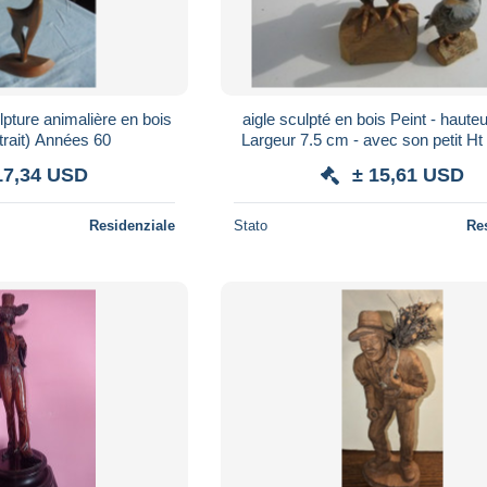
lpture animalière en bois
aigle sculpté en bois Peint - haut
trait) Années 60
Largeur 7.5 cm - avec son petit Ht 9.5 cm l
4.5 cm - Travail Artisanal
17,34 USD
± 15,61 USD
Residenziale
Stato
Re