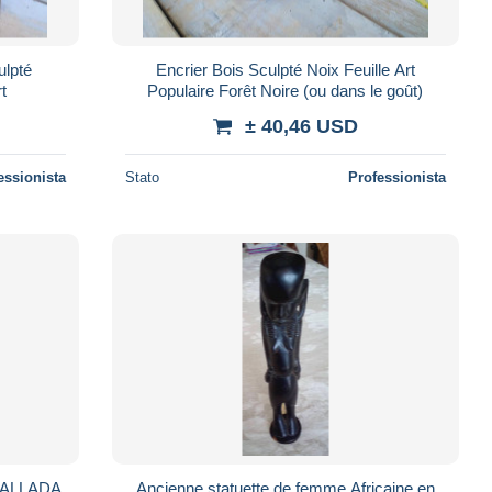
ulpté
Encrier Bois Sculpté Noix Feuille Art
t
Populaire Forêt Noire (ou dans le goût)
± 40,46 USD
essionista
Stato
Professionista
TALLADA
Ancienne statuette de femme Africaine en