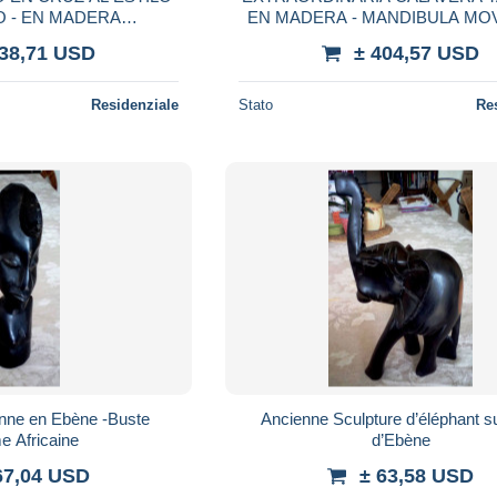
 - EN MADERA
EN MADERA - MANDIBULA MOVI
CROMADA
PEANA
138,71 USD
± 404,57 USD
Residenziale
Stato
Re
enne en Ebène -Buste
Ancienne Sculpture d’éléphant s
 Africaine
d’Ebène
67,04 USD
± 63,58 USD