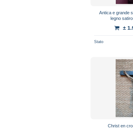
Antica e grande st
legno satir
± 1
Stato
Christ en cro