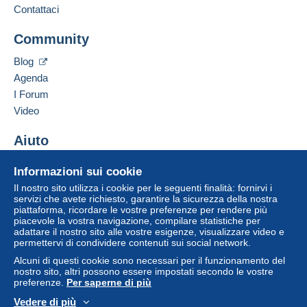
disponibili su Delcampe nella pagina "
I miei
Contattaci
acquisti: Da pagare
".
Aggiungere questo venditore ai preferiti
Community
Contattare il venditore
Un pagamento non effettuato tramite
il sistema di
Inserisci questo venditore in Lista Nera
pagamento integrato nel sito
sarà rimborsato dal
Blog
venditore all'acquirente. Un acquisto non pagato
Agenda
può comportare conseguenze sul conto
I Forum
dell'acquirente.
Video
Se le Condizioni di vendita del venditore includono
clausole relative al pagamento, queste sono da
Aiuto
considerarsi nulle e non dovute. Le condizioni di
Centro assistenza
pagamento del sito Delcampe, definite nelle
Informazioni sui cookie
Acquistare su Delcampe
condizioni d'uso
, sono le uniche applicabili.
Il nostro sito utilizza i cookie per le seguenti finalità: fornirvi i
Vendere su Delcampe
servizi che avete richiesto, garantire la sicurezza della nostra
Gli acquisti devono essere pagati entro
14 giorni
piattaforma, ricordare le vostre preferenze per rendere più
Un sito sicuro
dal ricevimento della richiesta di pagamento del
piacevole la vostra navigazione, compilare statistiche per
venditore.
adattare il nostro sito alle vostre esigenze, visualizzare video e
permettervi di condividere contenuti sui social network.
Garanzia:
Alcuni di questi cookie sono necessari per il funzionamento del
Diritto di recesso
|
Spese di restituzione a carico
nostro sito, altri possono essere impostati secondo le vostre
dell'acquirente.
preferenze.
Per saperne di più
Per conoscere i termini per il reso e per il rimborso
Vedere di più