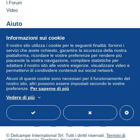
I Forum
dell'acquirente.
Video
Se le Condizioni di vendita del venditore includono
clausole relative al pagamento, queste sono da
Aiuto
considerarsi nulle e non dovute. Le condizioni di
Centro assistenza
pagamento del sito Delcampe, definite nelle
Informazioni sui cookie
Acquistare su Delcampe
condizioni d'uso
, sono le uniche applicabili.
Il nostro sito utilizza i cookie per le seguenti finalità: fornirvi i
Vendere su Delcampe
servizi che avete richiesto, garantire la sicurezza della nostra
Gli acquisti devono essere pagati entro
14 giorni
piattaforma, ricordare le vostre preferenze per rendere più
Un sito sicuro
dal ricevimento della richiesta di pagamento del
piacevole la vostra navigazione, compilare statistiche per
venditore.
adattare il nostro sito alle vostre esigenze, visualizzare video e
permettervi di condividere contenuti sui social network.
Garanzia:
Alcuni di questi cookie sono necessari per il funzionamento del
Diritto di recesso
|
Spese di restituzione a carico
nostro sito, altri possono essere impostati secondo le vostre
dell'acquirente.
preferenze.
Per saperne di più
Per conoscere i termini per il reso e per il rimborso
Vedere di più
dell'oggetto
consulta la Carta Delcampe
.
Italiano
USD
Versione standard
Americ
© Delcampe International Srl. Tutti i diritti riservati.
Termini di
w
utilizzo
e
privacy
.
Gestione dei cookie