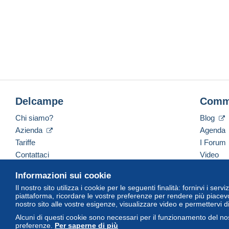
Delcampe
Comm
Chi siamo?
Blog
Azienda
Agenda
Tariffe
I Forum
Contattaci
Video
Informazioni sui cookie
Il nostro sito utilizza i cookie per le seguenti finalità: fornirvi i ser
Italiano
USD
America/Indiana/Vevay
Versi
piattaforma, ricordare le vostre preferenze per rendere più piacevo
nostro sito alle vostre esigenze, visualizzare video e permettervi d
Alcuni di questi cookie sono necessari per il funzionamento del nos
preferenze.
Per saperne di più
© Delcampe International Srl. Tutti i diritti riservati.
Termini di utiliz