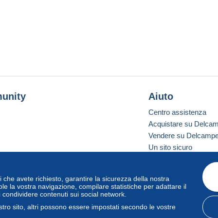
unity
Aiuto
Centro assistenza
Acquistare su Delca
Vendere su Delcamp
Un sito sicuro
vizi che avete richiesto, garantire la sicurezza della nostra
one standard
le la vostra navigazione, compilare statistiche per adattare il
i condividere contenuti sui social network.
tro sito, altri possono essere impostati secondo le vostre
zo
e
privacy
.
Gestione dei cookie