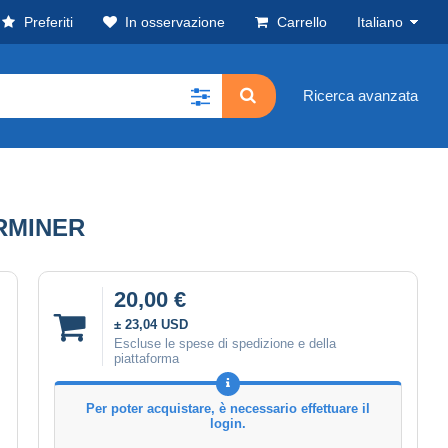
Preferiti
In osservazione
Carrello
Italiano
Ricerca avanzata
RMINER
20,00 €
± 23,04 USD
Escluse le spese di spedizione e della
piattaforma
Per poter acquistare, è necessario effettuare il
login.