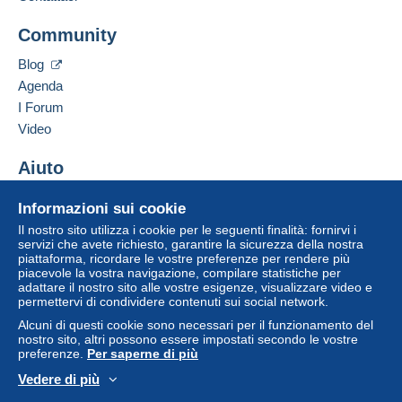
Indirizzo professionale:
Questa zona comprende
2 paesi
.
COURTAULT STEPHANE
Community
30 RUE DE CORBERY
Metodo di spedizione
37600
LOCHES
Blog
Per accedere alle informazioni
Francia
Agenda
Pagamento con:
sulla consegna, è necessario
I Forum
essere un utente registrato ed
Aggiungere questo venditore ai preferiti
effettuare il login.
Pacco postale normale
Video
Contattare il venditore
17,40 €
Inserisci questo venditore in Lista Nera
Registr
Aiuto
Login
ati
Pacco postale assicurato (con tracciamento)
Centro assistenza
21,40 €
Informazioni sui cookie
Acquistare su Delcampe
Il nostro sito utilizza i cookie per le seguenti finalità: fornirvi i
Pacco Mondial Relay (con tracciamento)
Vendere su Delcampe
servizi che avete richiesto, garantire la sicurezza della nostra
piattaforma, ricordare le vostre preferenze per rendere più
Un sito sicuro
12,40 €
piacevole la vostra navigazione, compilare statistiche per
adattare il nostro sito alle vostre esigenze, visualizzare video e
Altro servizio di spedizione
permettervi di condividere contenuti sui social network.
15,90 €
Alcuni di questi cookie sono necessari per il funzionamento del
nostro sito, altri possono essere impostati secondo le vostre
preferenze.
Per saperne di più
Vedere di più
Condizioni di pagamento:
Italiano
USD
Versione standard
Americ
Tutti i pagamenti vengono effettuati tramite
carta di