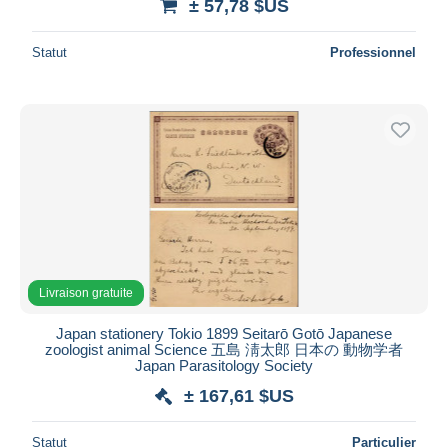
± 57,78 $US
Statut
Professionnel
Livraison gratuite
Japan stationery Tokio 1899 Seitarō Gotō Japanese
zoologist animal Science 五島 淸太郎 日本の 動物学者
Japan Parasitology Society
± 167,61 $US
Statut
Particulier