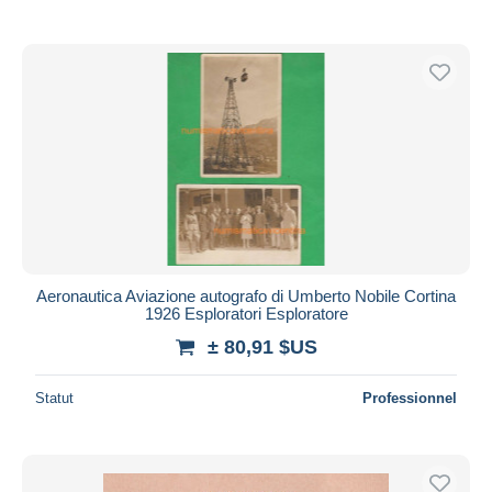
De
à
$US
$US
Uniquement en réduction
Livraison gratuite
Méthodes de paiement
PayPal
Virement bancaire
Visa
Mastercard
Bancontact
iDeal
Aeronautica Aviazione autografo di Umberto Nobile Cortina
1926 Esploratori Esploratore
Maestro
± 80,91 $US
Tout désélectionner
Résidence du vendeur
Statut
Professionnel
Monde entier