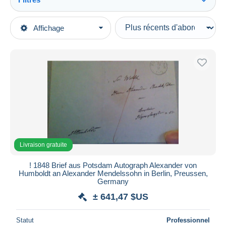
Tout voir
Types de vente
Affichage
Catégories principales
En cours
Vieux Papiers
Prix fixes
Autographes
Enchères avec offres
Explorateurs & aventuriers
Enchères sans offres
Maisons de vente
Vendus
Durée
Toutes les durées
Livraison gratuite
Nouveau
jours
! 1848 Brief aus Potsdam Autograph Alexander von
depuis
Humboldt an Alexander Mendelssohn in Berlin, Preussen,
Fermant
Germany
heures
dans
± 641,47 $US
Prix
Statut
Professionnel