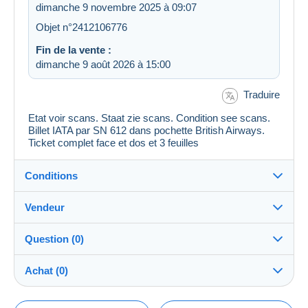
dimanche 9 novembre 2025 à 09:07
Objet n°2412106776
Fin de la vente :
dimanche 9 août 2026 à 15:00
Traduire
Etat voir scans. Staat zie scans. Condition see scans.
Billet IATA par SN 612 dans pochette British Airways.
Ticket complet face et dos et 3 feuilles
Conditions
Vendeur
Destination :
Voir la liste des pays
Question (0)
myloc
100%
(23769x)
Expédition :
Achat (0)
Envoi après paiement
PRO
Boutique
Frais :