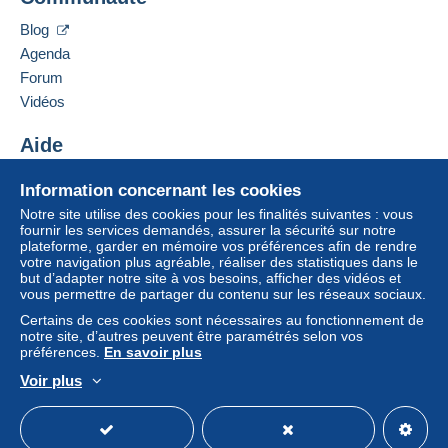
achats : A payer
".
Ajouter ce vendeur à ma liste noire
Blog
Pour poser une question, vous devez ouvrir
Un paiement ne passant pas par
le système de
Agenda
une session.
paiement integré au site
sera remboursé par le
Forum
vendeur à l’acheteur. Un achat non payé peut
Ouvrir une session
entraîner des conséquences au niveau du compte
Vidéos
de l’acheteur.
Aide
Si les conditions de vente du vendeur comportent
des clauses relatives au paiement, celles-ci sont à
Centre d'aide
Information concernant les cookies
considérer comme nulles et non avenues. Les
Acheter sur Delcampe
Notre site utilise des cookies pour les finalités suivantes : vous
conditions de paiement du site Delcampe, telles
Vendre sur Delcampe
fournir les services demandés, assurer la sécurité sur notre
que définies dans les
conditions d’utilisation
, sont
plateforme, garder en mémoire vos préférences afin de rendre
Un site sécurisé
les seules applicables.
votre navigation plus agréable, réaliser des statistiques dans le
but d’adapter notre site à vos besoins, afficher des vidéos et
Les achats doivent être payés dans les
14 jours
vous permettre de partager du contenu sur les réseaux sociaux.
suivant la réception du décompte final de la part du
Certains de ces cookies sont nécessaires au fonctionnement de
vendeur.
notre site, d’autres peuvent être paramétrés selon vos
préférences.
En savoir plus
Garantie :
Voir plus
Droit de rétractation
|
Frais de retour à charge de
Français
USD
Mode standard
America/
l’acheteur.
Pour connaître les délais de retour et de
remboursement du lot, consultez les
conditions