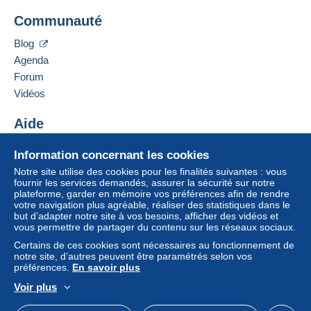
à partir de 100,00 € d'achat.
Jim Forte
Communauté
12042 SE Sunnyside Rd. Unit #2022
Clackamas
,
Oregon
87015
Zone 1
Blog
États-Unis
Agenda
Zone 2
Forum
Ajouter ce vendeur aux favoris
Vidéos
Pour avoir accès aux informations
Contacter le vendeur
de livraison, vous devez être
Cette zone comprend
un pays
.
Ajouter ce vendeur à ma liste noire
membre et ouvrir une session.
Aide
Mode de livraison
Centre d'aide
Se
S'inscri
Information concernant les cookies
connect
re
Acheter sur Delcampe
er
Paiement par :
Notre site utilise des cookies pour les finalités suivantes : vous
Vendre sur Delcampe
fournir les services demandés, assurer la sécurité sur notre
plateforme, garder en mémoire vos préférences afin de rendre
Un site sécurisé
Lettre (format normal/petite lettre)
votre navigation plus agréable, réaliser des statistiques dans le
0,90 €
but d’adapter notre site à vos besoins, afficher des vidéos et
vous permettre de partager du contenu sur les réseaux sociaux.
Certains de ces cookies sont nécessaires au fonctionnement de
notre site, d’autres peuvent être paramétrés selon vos
Conditions de paiement :
préférences.
En savoir plus
Tous les paiements se font par le site Delcampe. En
Voir plus
fonction des possibilités proposées par le vendeur, vous
Français
USD
Mode standard
America/
pouvez utiliser
PayPal
, ajouter une
carte de