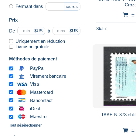
Crozet
Fermant dans
heures
±
Prix
Statut
De
à
$US
$US
Uniquement en réduction
Livraison gratuite
Méthodes de paiement
PayPal
Virement bancaire
Visa
Mastercard
Bancontact
iDeal
TAAF. N°873 obli
Maestro
Tout désélectionner
±