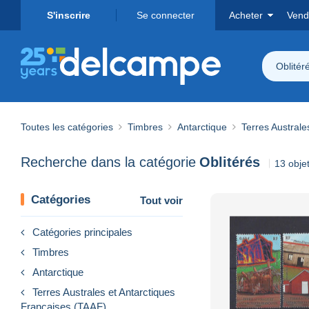
S'inscrire
Se connecter
Acheter
Vend
Oblitér
Toutes les catégories
Timbres
Antarctique
Terres Australe
Recherche dans la catégorie
Oblitérés
13 obje
Catégories
Tout voir
Catégories principales
Timbres
Antarctique
Terres Australes et Antarctiques
Françaises (TAAF)