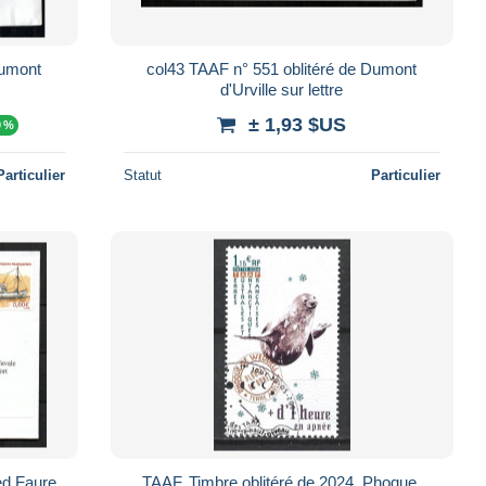
col43 TAAF n° 551 oblitéré de Dumont
d'Urville sur lettre
± 1,93 $US
0 %
Particulier
Statut
Particulier
ed Faure
TAAF. Timbre oblitéré de 2024. Phoque.