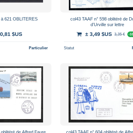
8 à 621 OBLITERES
col43 TAAF n° 598 oblitéré de Dumont
d'Urville sur lettre
 0,81 $US
± 3,49 $US
3,35 €
-1
Particulier
Statut
e
col43 TAAF n° 604 oblitéré de Alfr