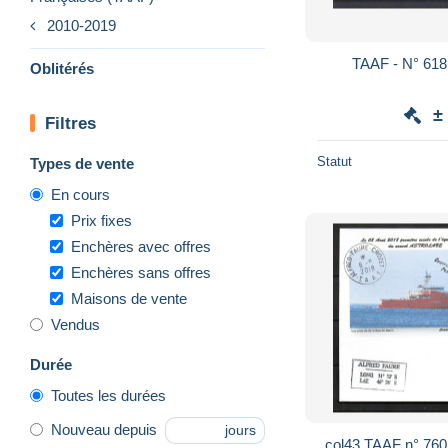
2010-2019
TAAF - N° 61
Oblitérés
±
Filtres
Statut
Types de vente
En cours
Prix fixes
Enchères avec offres
Enchères sans offres
Maisons de vente
Vendus
Durée
Toutes les durées
Nouveau depuis
jours
col43 TAAF n° 760 oblitéré de Alfred Faur