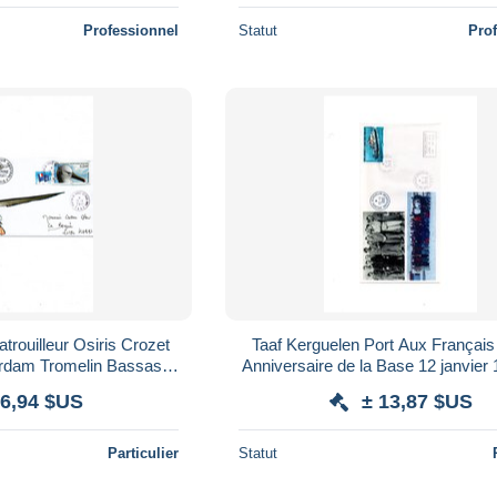
Professionnel
Statut
Pro
rouilleur Osiris Crozet
Taaf Kerguelen Port Aux Françai
rdam Tromelin Bassas
Anniversaire de la Base 12 janvier 
Nova Tromelin Europa
Janvier 2010
 6,94 $US
± 13,87 $US
Particulier
Statut