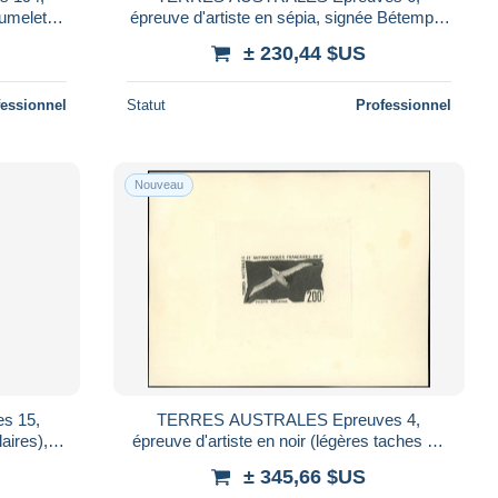
Jumelet:
épreuve d'artiste en sépia, signée Bétemps:
10f. Eléphant de mer
± 230,44 $US
fessionnel
Statut
Professionnel
Nouveau
s 15,
TERRES AUSTRALES Epreuves 4,
laires),
épreuve d'artiste en noir (légères taches en
e
marge): 200f. Albatros
± 345,66 $US