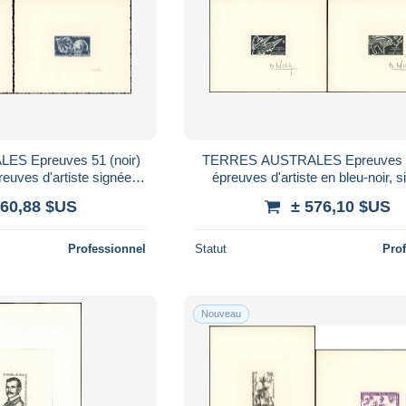
S Epreuves 51 (noir)
TERRES AUSTRALES Epreuves 4
preuves d'artiste signées
épreuves d'artiste en bleu-noir, 
r: Satellites
Haley: Fusée Arak
460,88 $US
± 576,10 $US
Professionnel
Statut
Pro
Nouveau