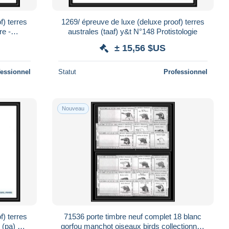
f) terres
1269/ épreuve de luxe (deluxe proof) terres
re -
australes (taaf) y&t N°148 Protistologie
lowers)
± 15,56 $US
fessionnel
Statut
Professionnel
Nouveau
f) terres
71536 porte timbre neuf complet 18 blanc
 (pa) N°
gorfou manchot oiseaux birds collectionnez