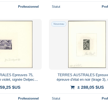
Professionnel
Statut
Pro
Nouveau
ALES Epreuves 75,
TERRES AUSTRALES Epreuve
n violet, signée Delpech:
épreuve d'état en noir (tirage 3),
optères "Jeanne d'Arc"
Béquet: 10f. Damier du Ca
259,25 $US
± 288,05 $US
Professionnel
Statut
Pro