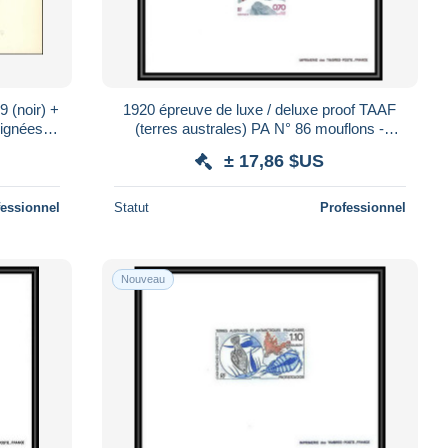
(noir) +
1920 épreuve de luxe / deluxe proof TAAF
signées
(terres australes) PA N° 86 mouflons -
mouflon
± 17,86 $US
fessionnel
Statut
Professionnel
Nouveau