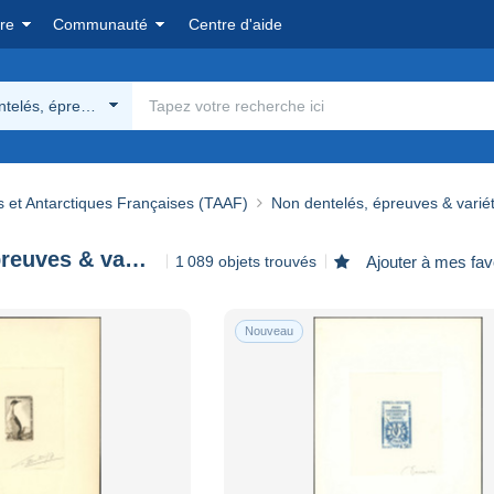
re
Communauté
Centre d'aide
telés, épreuves & variétés
s et Antarctiques Françaises (TAAF)
Non dentelés, épreuves & varié
Non dentelés, épreuves & variétés
1 089 objets trouvés
Ajouter à mes fav
Nouveau