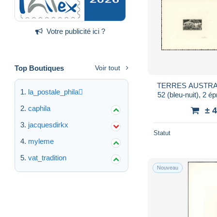
Votre publicité ici ?
Top Boutiques
Voir tout
TERRES AUSTRALE
la_postale_phila
52 (bleu-nuit), 2 é
Gauthie
caphila
± 
jacquesdirkx
Statut
myleme
vat_tradition
Nouveau