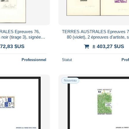
ALES Epreuves 76,
TERRES AUSTRALES Epreuves 79 
noir (tirage 3), signée
80 (violet), 2 épreuves d'artiste, 
1,20f. Du Baty
Delpech: Avisos
172,83 $US
± 403,27 $US
Professionnel
Statut
Pro
Nouveau