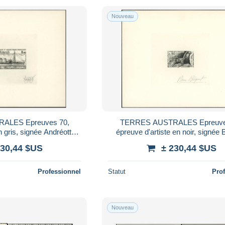
Nouveau
ALES Epreuves 70,
TERRES AUSTRALES Epreuve
n gris, signée Andréotto:
épreuve d'artiste en noir, signée 
u Antarès.
Otarie
230,44 $US
± 230,44 $US
Professionnel
Statut
Pro
Nouveau