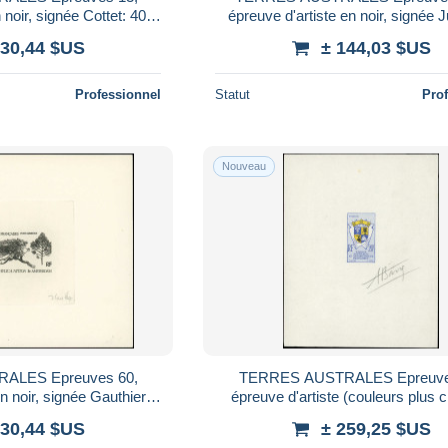
 noir, signée Cottet: 40c.
épreuve d'artiste en noir, signée 
Skuas
Armoiries.
230,44 $US
± 144,03 $US
Professionnel
Statut
Pro
Nouveau
ALES Epreuves 60,
TERRES AUSTRALES Epreuve
n noir, signée Gauthier:
épreuve d'artiste (couleurs plus c
ilyca nitada.
signée Barre: 20f. Armoiri
230,44 $US
± 259,25 $US