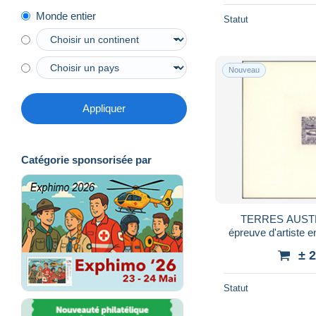
Monde entier
Statut
Nouveau
Appliquer
Catégorie sponsorisée par
TERRES AUSTR
épreuve d'artiste e
0.50 Porte-hélic
± 
Statut