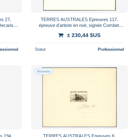
s 27,
TERRES AUSTRALES Epreuves 117,
Decaris:
épreuve d'artiste en noir, signée Combet:
1.90f. Oursin
± 230,44 $US
fessionnel
Statut
Professionnel
Nouveau
 194,
TERRES AUSTRALES Epreuves 6,