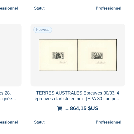
fessionnel
Statut
Professionnel
Nouveau
s 28,
TERRES AUSTRALES Epreuves 30/33, 4
 signée
épreuves d'artiste en noir, (EPA 30 : un point
p
en marge) signées Béquet: Bateaux d'ex
± 864,15 $US
fessionnel
Statut
Professionnel