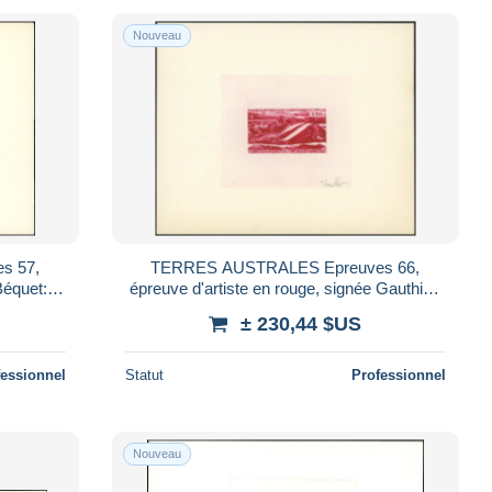
Nouveau
s 57,
TERRES AUSTRALES Epreuves 66,
Béquet:
épreuve d'artiste en rouge, signée Gauthier:
Géologie, glaces de pression.
± 230,44 $US
fessionnel
Statut
Professionnel
Nouveau