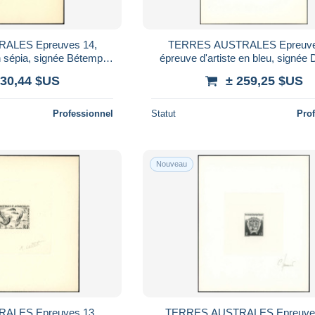
ALES Epreuves 14,
TERRES AUSTRALES Epreuve
n sépia, signée Bétemps:
épreuve d'artiste en bleu, signée 
rmoran
30f. Droits de l'Homme
230,44 $US
± 259,25 $US
Professionnel
Statut
Pro
Nouveau
ALES Epreuves 13,
TERRES AUSTRALES Epreuves