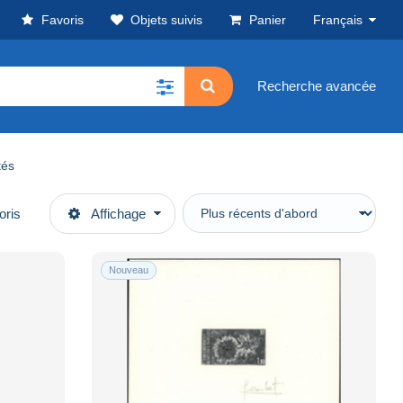
Favoris
Objets suivis
Panier
Français
Recherche avancée
tés
oris
Affichage
Nouveau