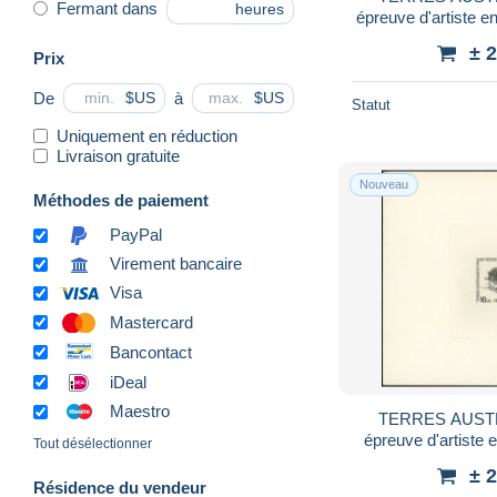
Fermant dans
heures
épreuve d'artiste en
± 
Prix
De
à
$US
$US
Statut
Uniquement en réduction
Livraison gratuite
Nouveau
Méthodes de paiement
PayPal
Virement bancaire
Visa
Mastercard
Bancontact
iDeal
Maestro
TERRES AUSTR
épreuve d'artiste e
Tout désélectionner
10f. Ph
± 
Résidence du vendeur