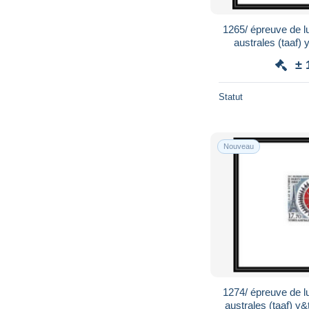
1265/ épreuve de lu
australes (taaf)
D
± 
Statut
Nouveau
1274/ épreuve de lu
australes (taaf) y&