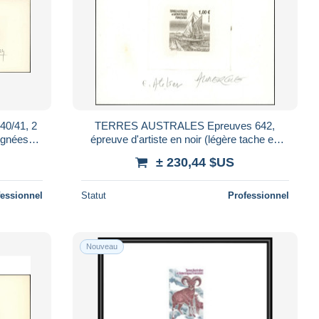
0/41, 2
TERRES AUSTRALES Epreuves 642,
signées
épreuve d'artiste en noir (légère tache en
marge), état, signée Lavergne: Voilier
± 230,44 $US
"Mischi
fessionnel
Statut
Professionnel
Nouveau