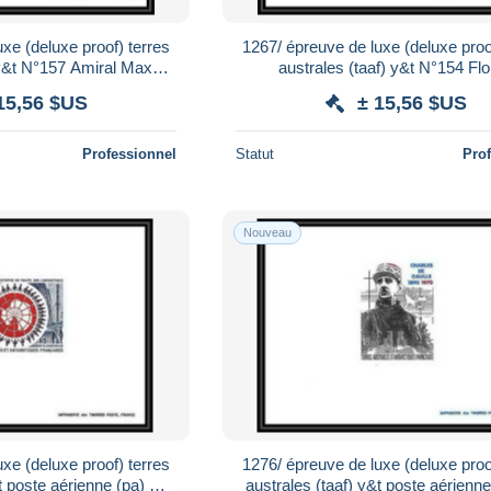
xe (deluxe proof) terres
1267/ épreuve de luxe (deluxe proo
 y&t N°157 Amiral Max
australes (taaf) y&t N°154 Flo
ouguet
Ranunculus fleurs (fleur flower f
15,56 $US
± 15,56 $US
Professionnel
Statut
Pro
Nouveau
xe (deluxe proof) terres
1276/ épreuve de luxe (deluxe proo
t poste aérienne (pa) N°
australes (taaf) y&t poste aérienne