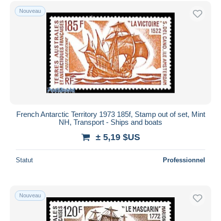
Uniquement en réduction
Nouveau
Livraison gratuite
Méthodes de paiement
PayPal
Virement bancaire
Visa
Mastercard
Bancontact
French Antarctic Territory 1973 185f, Stamp out of set, Mint
iDeal
NH, Transport - Ships and boats
Maestro
± 5,19 $US
Tout désélectionner
Statut
Professionnel
Résidence du vendeur
Monde entier
Nouveau