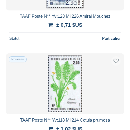
TAAF Poste N** Yv:128 Mi:226 Amiral Mouchez
± 0,71 $US
Statut
Particulier
Nouveau
TAAF Poste N** Yv:118 Mi:214 Cotula prumosa
± 1,02 $US