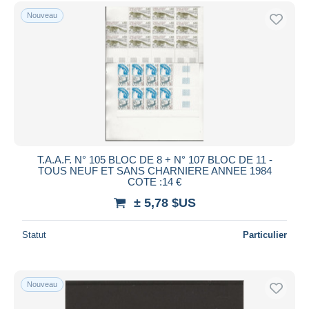
Uniquement en réduction
Nouveau
Livraison gratuite
Méthodes de paiement
PayPal
Virement bancaire
Visa
Mastercard
Bancontact
T.A.A.F. N° 105 BLOC DE 8 + N° 107 BLOC DE 11 -
iDeal
TOUS NEUF ET SANS CHARNIERE ANNEE 1984
COTE :14 €
Maestro
± 5,78 $US
Tout désélectionner
Résidence du vendeur
Statut
Particulier
Monde entier
Nouveau