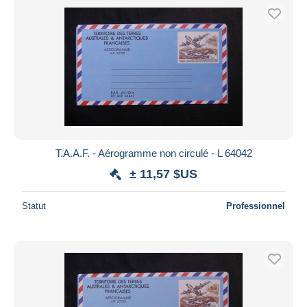
T.A.A.F. - Aérogramme non circulé - L 64042
± 11,57 $US
Statut
Professionnel