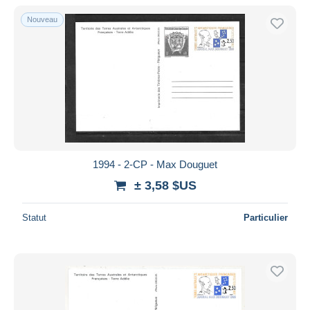
De
à
$US
$US
Nouveau
Uniquement en réduction
Livraison gratuite
Méthodes de paiement
PayPal
Virement bancaire
Visa
Mastercard
Bancontact
1994 - 2-CP - Max Douguet
iDeal
± 3,58 $US
Maestro
Statut
Particulier
Tout désélectionner
Résidence du vendeur
Monde entier