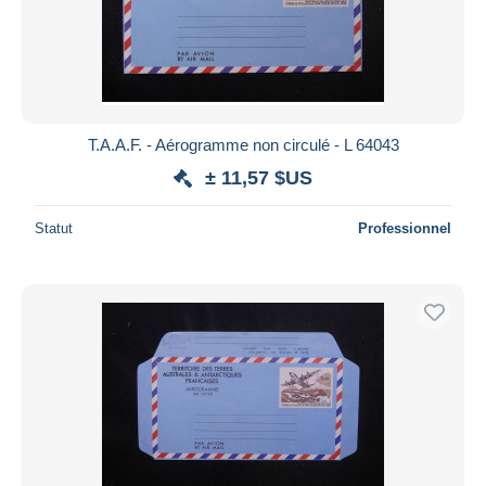
T.A.A.F. - Aérogramme non circulé - L 64043
± 11,57 $US
Statut
Professionnel