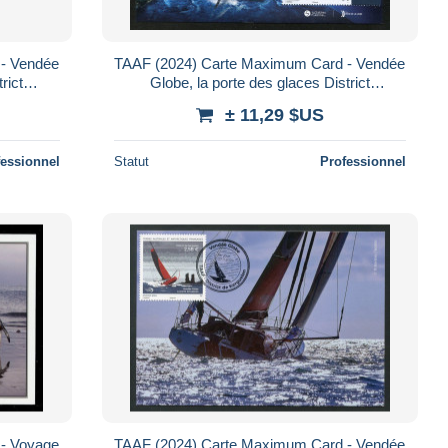
- Vendée
TAAF (2024) Carte Maximum Card - Vendée
rict
Globe, la porte des glaces District
ling race
Kerguelen, voile, Segelregatta, sailing race
± 11,29 $US
fessionnel
Statut
Professionnel
- Voyage
TAAF (2024) Carte Maximum Card - Vendée