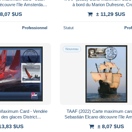
écouvre l'île Amsterdam
à bord du Marion Dufresne, Cr
toria, 1522 500e anniv.
manchots royaux, penguin
 8,07 $US
± 11,29 $US
Professionnel
Statut
Pro
Nouveau
 Maximum Card - Vendée
TAAF (2022) Carte maximum card
 des glaces District
Sebastián Elcano découvre l'île 
egelregatta, sailing race
à bord du Nao Victoria, 1522 500e
13,83 $US
± 8,07 $US