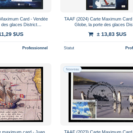
 Maximum Card - Vendée
TAAF (2024) Carte Maximum Card 
 des glaces District
Globe, la porte des glaces Dist
egelregatta, sailing race
Kerguelen, voile, Segelregatta, sai
11,29 $US
± 13,83 $US
Professionnel
Statut
Pro
Nouveau
e maximum card - Juan
TAAF (2023) Carte Maximum Card 