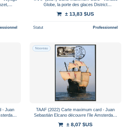
ozet,
Globe, la porte des glaces District
Kerguelen, voile, Segelregatta, sailing race
± 13,83 $US
fessionnel
Statut
Professionnel
Nouveau
 - Juan
TAAF (2022) Carte maximum card - Juan
Amsterdam
Sebastián Elcano découvre l'île Amsterdam
 anniv.
à bord du Nao Victoria, 1522 500e anniv.
± 8,07 $US