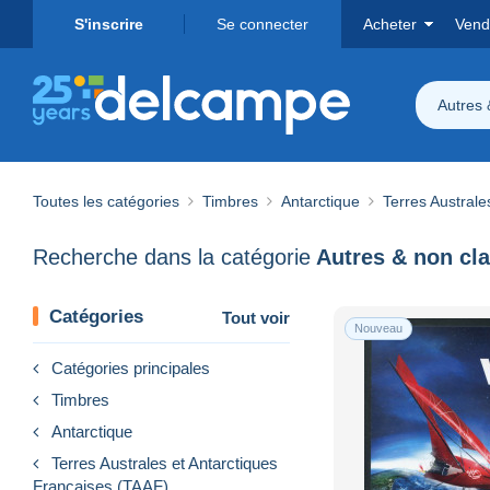
S'inscrire
Se connecter
Acheter
Vend
Autres 
Toutes les catégories
Timbres
Antarctique
Terres Australe
Recherche dans la catégorie
Autres & non cl
Catégories
Tout voir
Nouveau
Catégories principales
Timbres
Antarctique
Terres Australes et Antarctiques
Françaises (TAAF)