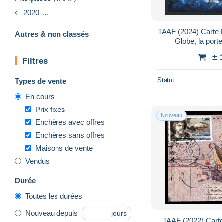
2020-…
TAAF (2024) Carte
Autres & non classés
Globe, la porte
Kerguelen, voile, S
± 
Filtres
Statut
Types de vente
En cours
Prix fixes
Nouveau
Enchères avec offres
Enchères sans offres
Maisons de vente
Vendus
Durée
Toutes les durées
Nouveau depuis
jours
TAAF (2022) Cart