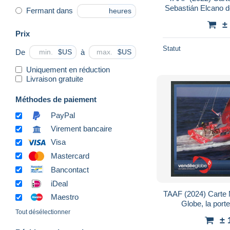
Sebastián Elcano d
Fermant dans
heures
à bord du Nao Vic
±
Prix
Statut
De
à
$US
$US
Uniquement en réduction
Livraison gratuite
Méthodes de paiement
PayPal
Virement bancaire
Visa
Mastercard
Bancontact
iDeal
TAAF (2024) Carte
Maestro
Globe, la porte
Tout désélectionner
Kerguelen, voile, S
± 