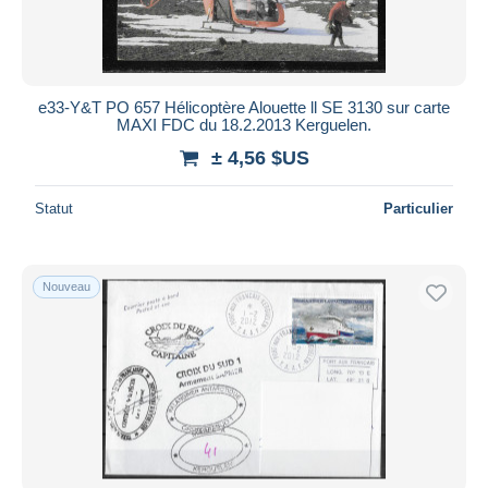
Durée
Toutes les durées
Nouveau
jours
e33-Y&T PO 657 Hélicoptère Alouette ll SE 3130 sur carte
depuis
MAXI FDC du 18.2.2013 Kerguelen.
Fermant
heures
± 4,56 $US
dans
Prix
Statut
Particulier
De
à
$US
$US
Uniquement en réduction
Nouveau
Livraison gratuite
Méthodes de paiement
PayPal
Virement bancaire
Visa
Mastercard