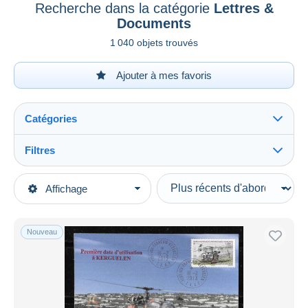
Recherche dans la catégorie
Lettres &
Documents
1 040 objets trouvés
Ajouter à mes favoris
Catégories
Filtres
Tout voir
Types de vente
Affichage
Catégories principales
En cours
Timbres
Prix fixes
Antarctique
Nouveau
Enchères avec offres
Terres Australes et Antarctiques Françaises (TAAF)
Enchères sans offres
2010-2019
Maisons de vente
Vendus
Lettres & Documents