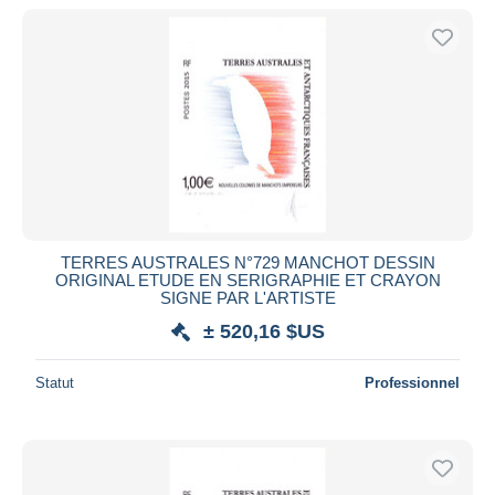
De
à
$US
$US
Uniquement en réduction
Livraison gratuite
Méthodes de paiement
PayPal
Virement bancaire
Visa
Mastercard
Bancontact
TERRES AUSTRALES N°729 MANCHOT DESSIN
ORIGINAL ETUDE EN SERIGRAPHIE ET CRAYON
iDeal
SIGNE PAR L'ARTISTE
Maestro
± 520,16 $US
Tout désélectionner
Statut
Professionnel
Résidence du vendeur
Monde entier