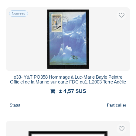
De
à
$US
$US
Uniquement en réduction
Nouveau
Livraison gratuite
Méthodes de paiement
PayPal
Virement bancaire
Visa
Mastercard
Bancontact
e33- Y&T PO358 Hommage à Luc-Marie Bayle Peintre
iDeal
Officiel de la Marine sur carte FDC du1.1.2003 Terre Adélie
Maestro
± 4,57 $US
Tout désélectionner
Statut
Particulier
Résidence du vendeur
Monde entier