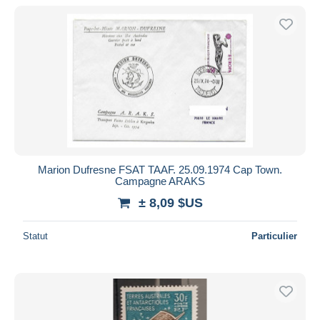
De
à
$US
$US
Uniquement en réduction
Livraison gratuite
Méthodes de paiement
PayPal
Virement bancaire
Visa
Mastercard
Bancontact
Marion Dufresne FSAT TAAF. 25.09.1974 Cap Town.
Campagne ARAKS
iDeal
± 8,09 $US
Maestro
Tout désélectionner
Statut
Particulier
Résidence du vendeur
Monde entier