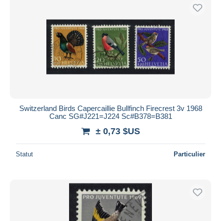
Switzerland Birds Capercaillie Bullfinch Firecrest 3v 1968
Canc SG#J221=J224 Sc#B378=B381
± 0,73 $US
Statut
Particulier