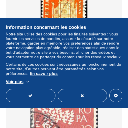
Information concernant les cookies
Notre site utilise des cookies pour les finalités suivantes : vous
fournir les services demandés, assurer la sécurité sur notre
plateforme, garder en mémoire vos préférences afin de rendre
votre navigation plus agréable, réaliser des statistiques dans le
Suisse Poste Obl Yv: 653 Mi:706x Bellinzona Collégiale
but d’adapter notre site à vos besoins, afficher des vidéos et
(cachet rond)
vous permettre de partager du contenu sur les réseaux sociaux.
± 0,46 $US
Certains de ces cookies sont nécessaires au fonctionnement de
notre site, d’autres peuvent être paramétrés selon vos
préférences.
En savoir plus
Statut
Particulier
Voir plus