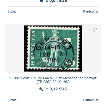
± 0,04 $US
Statut
Particulier
Suisse Poste Obl Yv: 644 Mi:697x Messager de Schwyz
(TB CàD) 28-IX-1962
± 0,12 $US
Statut
Particulier