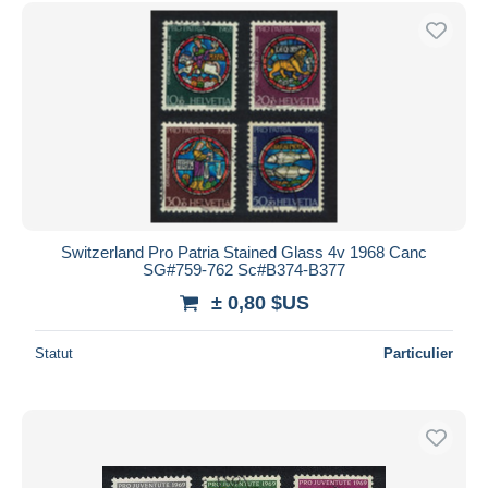
Uniquement en réduction
Livraison gratuite
Méthodes de paiement
PayPal
Virement bancaire
Visa
Mastercard
Bancontact
Switzerland Pro Patria Stained Glass 4v 1968 Canc
iDeal
SG#759-762 Sc#B374-B377
Maestro
± 0,80 $US
Tout désélectionner
Statut
Particulier
Résidence du vendeur
Monde entier