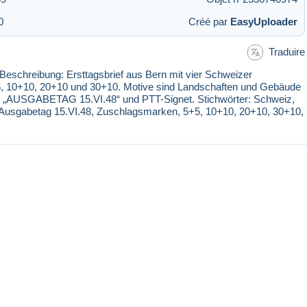
0
Créé par
EasyUploader
Traduire
hreibung: Ersttagsbrief aus Bern mit vier Schweizer
+10, 20+10 und 30+10. Motive sind Landschaften und Gebäude
l „AUSGABETAG 15.VI.48“ und PTT-Signet. Stichwörter: Schweiz,
sgabetag 15.VI.48, Zuschlagsmarken, 5+5, 10+10, 20+10, 30+10,