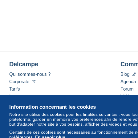
Delcampe
Comm
Qui sommes-nous ?
Blog
Corporate
Agenda
Tarifs
Forum
Nous contacter
Vidéos
Information concernant les cookies
Notre site utilise des cookies pour les finalités suivantes : vous f
plateforme, garder en mémoire vos préférences afin de rendre votr
Français
USD
America/Indiana/Vevay
Mod
but d’adapter notre site à vos besoins, afficher des vidéos et vou
Certains de ces cookies sont nécessaires au fonctionnement de no
préférences.
En savoir plus