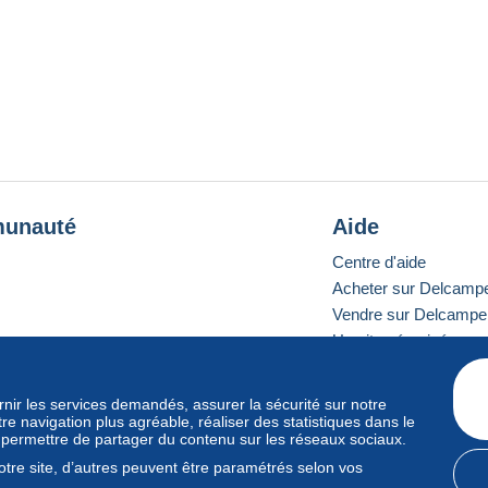
unauté
Aide
Centre d'aide
Acheter sur Delcamp
Vendre sur Delcampe
Un site sécurisé
ournir les services demandés, assurer la sécurité sur notre
e navigation plus agréable, réaliser des statistiques dans le
e standard
s permettre de partager du contenu sur les réseaux sociaux.
tre site, d’autres peuvent être paramétrés selon vos