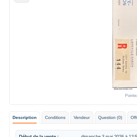
Pointe
Description
Conditions
Vendeur
Question (0)
Off
Début de la vente :
dimanche 3 mai 2026 à 12: