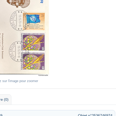
z sur l'image pour zoomer
re (0)
59
Objet n°2536746974