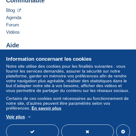
Communauté
Contacter le vendeur
paiement integré au site
sera remboursé par le
Ajouter ce vendeur à ma liste noire
vendeur à l’acheteur. Un achat non payé peut
Blog
entraîner des conséquences au niveau du compte
Agenda
de l’acheteur.
Forum
Si les conditions de vente du vendeur comportent
Vidéos
des clauses relatives au paiement, celles-ci sont à
considérer comme nulles et non avenues. Les
Aide
conditions de paiement du site Delcampe, telles
Centre d'aide
que définies dans les
conditions d’utilisation
, sont
Information concernant les cookies
Acheter sur Delcampe
les seules applicables.
Notre site utilise des cookies pour les finalités suivantes : vous
Vendre sur Delcampe
fournir les services demandés, assurer la sécurité sur notre
Les achats doivent être payés dans les
14 jours
plateforme, garder en mémoire vos préférences afin de rendre
Un site sécurisé
suivant la réception du décompte final de la part du
votre navigation plus agréable, réaliser des statistiques dans le
vendeur.
but d’adapter notre site à vos besoins, afficher des vidéos et
vous permettre de partager du contenu sur les réseaux sociaux.
Certains de ces cookies sont nécessaires au fonctionnement de
Zahlungen unter 10.00 € nur mit
notre site, d’autres peuvent être paramétrés selon vos
préférences.
En savoir plus
Mangopay
(mit Pay Pal auf anfrage)
Voir plus
Français
USD
Mode standard
America/
Alle Zahlungen erfolgen über
PayPal
oder
Mangopay
, je
nachdem, welche Zahlungsmethoden der Verkäufer
anbietet. Es dürfen keine Zahlungen per Scheck oder