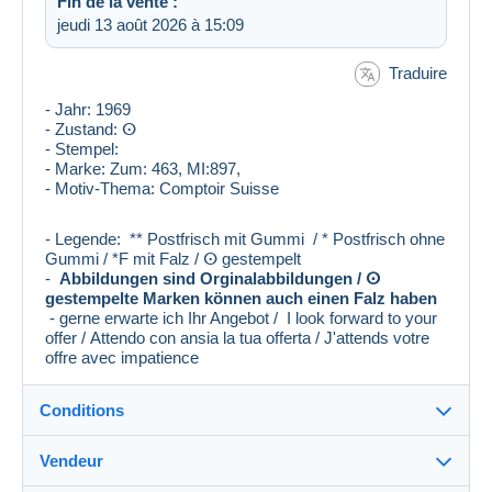
Fin de la vente :
jeudi 13 août 2026 à 15:09
Traduire
- Jahr: 1969
- Zustand: ⵙ
- Stempel:
- Marke: Zum: 463, MI:897,
- Motiv-Thema: Comptoir Suisse
- Legende: ** Postfrisch mit Gummi / * Postfrisch ohne
Gummi / *F mit Falz / ⵙ gestempelt
-
Abbildungen sind Orginalabbildungen / ⵙ
gestempelte Marken können auch einen Falz haben
- gerne erwarte ich Ihr Angebot / I look forward to your
offer / Attendo con ansia la tua offerta / J'attends votre
offre avec impatience
Conditions
Vendeur
Destination :