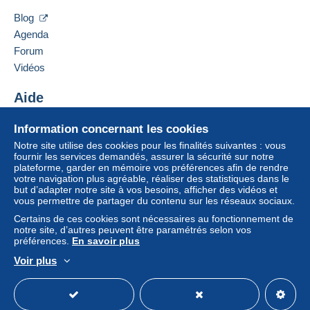
Ajouter ce vendeur à ma liste noire
vendeur à l’acheteur. Un achat non payé peut
Blog
entraîner des conséquences au niveau du compte
Agenda
de l’acheteur.
Forum
Si les conditions de vente du vendeur comportent
Vidéos
des clauses relatives au paiement, celles-ci sont à
considérer comme nulles et non avenues. Les
Aide
conditions de paiement du site Delcampe, telles
Centre d'aide
que définies dans les
conditions d’utilisation
, sont
Information concernant les cookies
Acheter sur Delcampe
les seules applicables.
Notre site utilise des cookies pour les finalités suivantes : vous
Vendre sur Delcampe
fournir les services demandés, assurer la sécurité sur notre
Les achats doivent être payés dans les
14 jours
plateforme, garder en mémoire vos préférences afin de rendre
Un site sécurisé
suivant la réception du décompte final de la part du
votre navigation plus agréable, réaliser des statistiques dans le
vendeur.
but d’adapter notre site à vos besoins, afficher des vidéos et
vous permettre de partager du contenu sur les réseaux sociaux.
Certains de ces cookies sont nécessaires au fonctionnement de
Zahlungen unter 10.00 € nur mit
notre site, d’autres peuvent être paramétrés selon vos
préférences.
En savoir plus
Mangopay
(mit Pay Pal auf anfrage)
Voir plus
Français
USD
Mode standard
America/
Alle Zahlungen erfolgen über
PayPal
oder
Mangopay
, je
nachdem, welche Zahlungsmethoden der Verkäufer
anbietet. Es dürfen keine Zahlungen per Scheck oder