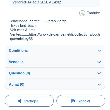
vendredi 14 août 2026 à 14:02
Traduire
enveloppe carrée – verso vierge
Excellent état -
Voir mes Autres
Ventes........https://www.delcampe.net/fr/collections/bouti
que/mickey86
Conditions
Vendeur
Destination :
Voir la liste des pays
Question (0)
mickey86
100%
(73155x)
Expédition :
Achat (0)
Envoi après paiement
Boutique
Frais :
A charge de l'acheteur
Pour poser une question, vous devez ouvrir
Dernière actualisation : 09:20:31
Partager
Signaler
une session.
Membre depuis le :
Méthodes de paiement :