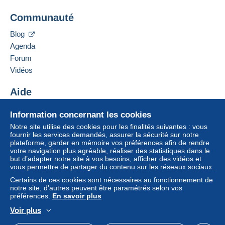
L’acheteur utilise les moyens de paiement
PETER BRIEFS
disponibles sur Delcampe dans la page "
Mes
Communauté
Nachbarsweg 103
achats : A payer
".
45481
MÜLHEIM AN DER RUHR
Blog
Un paiement ne passant pas par
le système de
Allemagne
Agenda
paiement integré au site
sera remboursé par le
Forum
vendeur à l’acheteur. Un achat non payé peut
Ajouter ce vendeur aux favoris
entraîner des conséquences au niveau du compte
Vidéos
Contacter le vendeur
de l’acheteur.
Ajouter ce vendeur à ma liste noire
Aide
Si les conditions de vente du vendeur comportent
des clauses relatives au paiement, celles-ci sont à
Centre d'aide
Information concernant les cookies
considérer comme nulles et non avenues. Les
Acheter sur Delcampe
Notre site utilise des cookies pour les finalités suivantes : vous
conditions de paiement du site Delcampe, telles
Vendre sur Delcampe
fournir les services demandés, assurer la sécurité sur notre
que définies dans les
conditions d’utilisation
, sont
plateforme, garder en mémoire vos préférences afin de rendre
Un site sécurisé
les seules applicables.
votre navigation plus agréable, réaliser des statistiques dans le
but d’adapter notre site à vos besoins, afficher des vidéos et
Les achats doivent être payés dans les
14 jours
vous permettre de partager du contenu sur les réseaux sociaux.
suivant la réception du décompte final de la part du
Certains de ces cookies sont nécessaires au fonctionnement de
vendeur.
notre site, d’autres peuvent être paramétrés selon vos
préférences.
En savoir plus
Garantie :
Voir plus
Droit de rétractation
|
Frais de retour à charge de
Français
USD
Mode standard
America/
l’acheteur.