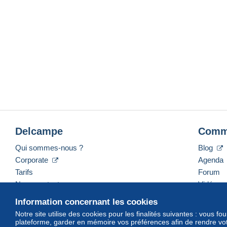
Delcampe
Comm
Qui sommes-nous ?
Blog
Corporate
Agenda
Tarifs
Forum
Nous contacter
Vidéos
Information concernant les cookies
Notre site utilise des cookies pour les finalités suivantes : vous f
plateforme, garder en mémoire vos préférences afin de rendre votr
Français
USD
America/Indiana/Vevay
Mod