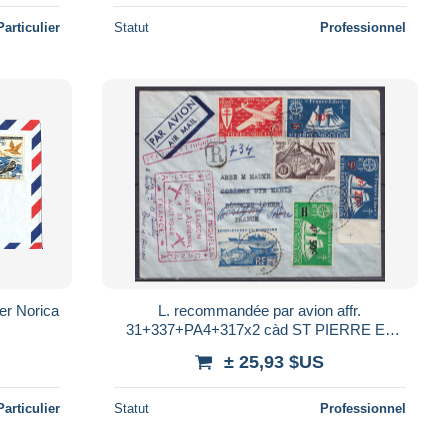
Particulier
Statut
Professionnel
ver Norica
L. recommandée par avion affr.
31+337+PA4+317x2 càd ST PIERRE ET
MIQUELON /31-8-1948 pour BOURGES
± 25,93 $US
réexpédiée à MERIGNY p
Particulier
Statut
Professionnel