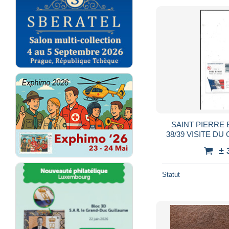
SAINT PIERRE 
38/39 VISITE D
20/07/1
± 
Statut