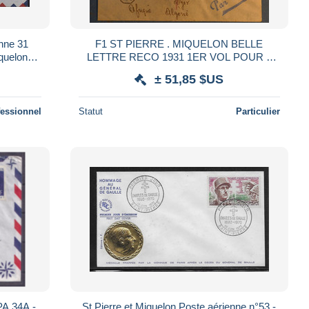
enne 31
F1 ST PIERRE . MIQUELON BELLE
quelon
LETTRE RECO 1931 1ER VOL POUR L
+ 10
ALGERIE +VU M.BEHR+TIMBRES
± 51,85 $US
SURCHARGES + AFFRANC PLAISANT
fessionnel
Statut
Particulier
A 34A -
St Pierre et Miquelon Poste aérienne n°53 -