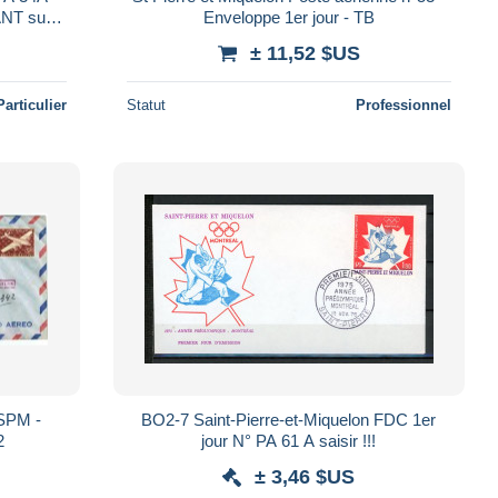
NT sur
Enveloppe 1er jour - TB
66.
± 11,52 $US
Particulier
Statut
Professionnel
BO2-7 Saint-Pierre-et-Miquelon FDC 1er
x2
jour N° PA 61 A saisir !!!
± 3,46 $US