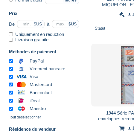
heures
MIQUELON LET
AERIENNE DE 1
Prix
± 
CACH
De
à
$US
$US
Statut
Uniquement en réduction
Livraison gratuite
Méthodes de paiement
PayPal
Virement bancaire
Visa
Mastercard
Bancontact
iDeal
Maestro
1944 Série PA France Libre sur 3
Tout désélectionner
enveloppes reco
pou
± 
Résidence du vendeur