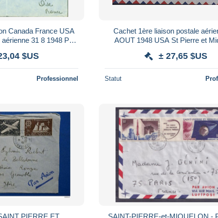
elon Canada France USA
Cachet 1ère liaison postale aéri
e aérienne 31 8 1948 Par
AOUT 1948 USA St Pierre et Mi
andé YT N°322 339
Canada France YT Ae N°4 x2 
23,04 $US
± 27,65 $US
Recommandé
Professionnel
Statut
Pro
SAINT PIERRE ET
SAINT-PIERRE-et-MIQUELON - P