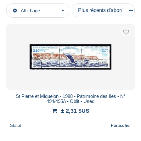
Types de vente
Affichage
Catégories principales
En cours
Timbres
Prix fixes
Amérique
Enchères avec offres
Saint-Pierre-et-Miquelon
Enchères sans offres
1986-1989
Maisons de vente
Vendus
Oblitérés
Durée
Toutes les durées
Nouveau
jours
St Pierre et Miquelon - 1988 - Patrimoine des Iles - N°
depuis
494/495A - Oblit - Used
Fermant
heures
± 2,31 $US
dans
Prix
Statut
Particulier
De
à
$US
$US