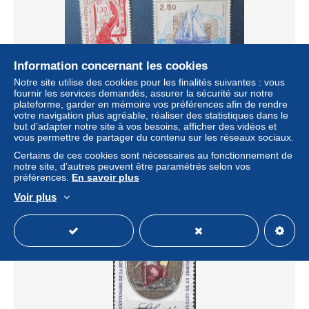
Information concernant les cookies
Notre site utilise des cookies pour les finalités suivantes : vous
fournir les services demandés, assurer la sécurité sur notre
plateforme, garder en mémoire vos préférences afin de rendre
votre navigation plus agréable, réaliser des statistiques dans le
Saint -Pierre et Miquelon y et t 490 & 492 obl 1988
but d’adapter notre site à vos besoins, afficher des vidéos et
± 0,23 $US
vous permettre de partager du contenu sur les réseaux sociaux.
Certains de ces cookies sont nécessaires au fonctionnement de
notre site, d’autres peuvent être paramétrés selon vos
Statut
Particulier
préférences.
En savoir plus
Voir plus