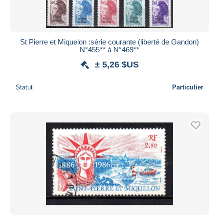
St Pierre et Miquelon :série courante (liberté de Gandon)
N°455** à N°469**
± 5,26 $US
Statut
Particulier