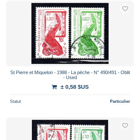
Uniquement en réduction
Livraison gratuite
Méthodes de paiement
PayPal
Virement bancaire
Visa
Mastercard
Bancontact
St Pierre et Miquelon - 1988 - La pêche - N° 490/491 - Oblit
iDeal
- Used
Maestro
± 0,58 $US
Tout désélectionner
Statut
Particulier
Résidence du vendeur
Monde entier