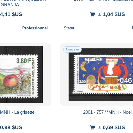
7 GRANJA
 4,41 $US
± 1,04 $US
Professionnel
Statut
Nouveau
*MNH - La grisette
2001 - 757 **MNH - Noël
 0,98 $US
± 0,69 $US