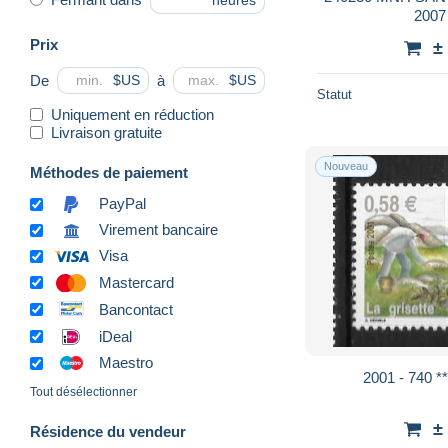
heures
200
Prix
±
De
à
$US
$US
Statut
Uniquement en réduction
Livraison gratuite
Nouveau
Méthodes de paiement
PayPal
Virement bancaire
Visa
Mastercard
Bancontact
iDeal
Maestro
2001 - 740 *
Tout désélectionner
±
Résidence du vendeur