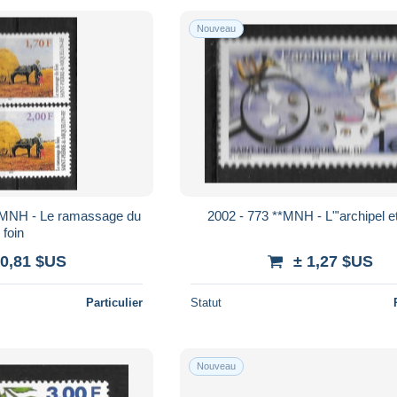
Nouveau
**MNH - Le ramassage du
2002 - 773 **MNH - L"'archipel et
foin
 0,81 $US
± 1,27 $US
Particulier
Statut
Nouveau