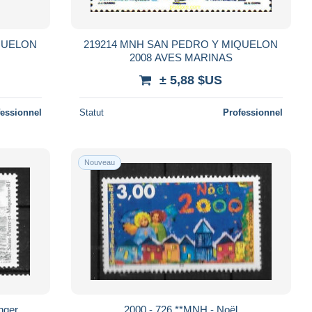
QUELON
219214 MNH SAN PEDRO Y MIQUELON
2008 AVES MARINAS
± 5,88 $US
fessionnel
Statut
Professionnel
Nouveau
nger
2000 - 726 **MNH - Noël