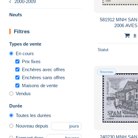
2000-2009
Neufs
581912 MNH SA
2006 AVE
Filtres
±
Types de vente
Statut
En cours
Prix fixes
Enchères avec offres
Nouveau
Enchères sans offres
Maisons de vente
Vendus
Durée
Toutes les durées
Nouveau depuis
jours
240230 MNH SA
Fermant dans