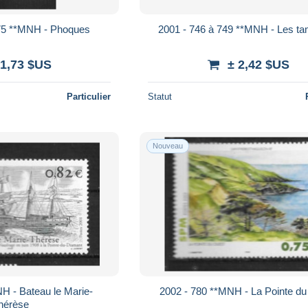
775 **MNH - Phoques
2001 - 746 à 749 **MNH - Les t
 1,73 $US
± 2,42 $US
Particulier
Statut
Nouveau
H - Bateau le Marie-
2002 - 780 **MNH - La Pointe d
hérèse