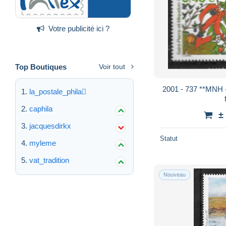
Votre publicité ici ?
Top Boutiques
Voir tout
2001 - 737 **MNH 
la_postale_phila
caphila
±
jacquesdirkx
Statut
myleme
vat_tradition
Nouveau