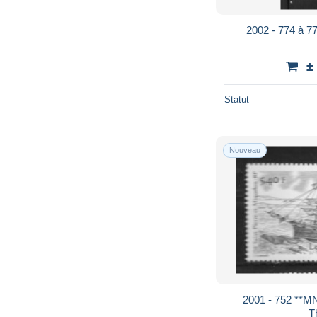
2002 - 774 à 
±
Statut
Nouveau
2001 - 752 **MN
T