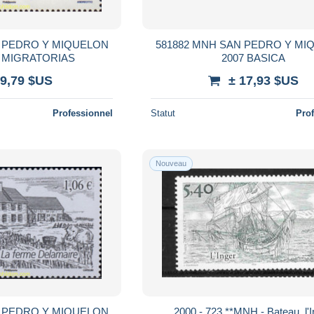
N PEDRO Y MIQUELON
581882 MNH SAN PEDRO Y MI
S MIGRATORIAS
2007 BASICA
 9,79 $US
± 17,93 $US
Professionnel
Statut
Pro
Nouveau
N PEDRO Y MIQUELON
2000 - 723 **MNH - Bateau, l'I