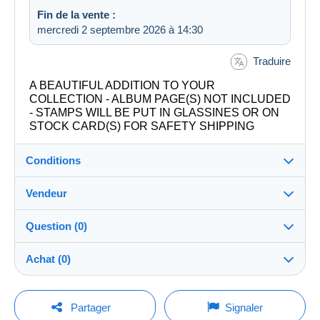
Fin de la vente :
mercredi 2 septembre 2026 à 14:30
Traduire
A BEAUTIFUL ADDITION TO YOUR
COLLECTION - ALBUM PAGE(S) NOT INCLUDED
- STAMPS WILL BE PUT IN GLASSINES OR ON
STOCK CARD(S) FOR SAFETY SHIPPING
Conditions
Vendeur
Détails des conditions de vente
Question (0)
Expédition
collectorsparadise
100%
(133x)
Envoi après paiement dans les 3 jours
Achat (0)
Boutique
Remise en main propre :
Oui
Pour poser une question, vous devez ouvrir
Dernière actualisation : 02:06:46
Partager
Signaler
une session.