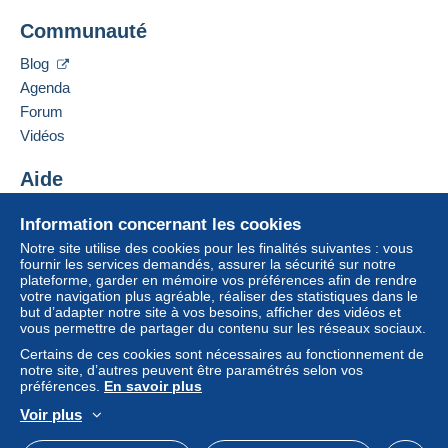
Ajouter ce vendeur aux favoris
Un paiement ne passant pas par
le système de
Communauté
Contacter le vendeur
paiement integré au site
sera remboursé par le
Ajouter ce vendeur à ma liste noire
vendeur à l’acheteur. Un achat non payé peut
Blog
entraîner des conséquences au niveau du compte
Agenda
de l’acheteur.
Forum
Si les conditions de vente du vendeur comportent
Vidéos
des clauses relatives au paiement, celles-ci sont à
considérer comme nulles et non avenues. Les
Aide
conditions de paiement du site Delcampe, telles
Centre d'aide
que définies dans les
conditions d’utilisation
, sont
Information concernant les cookies
Acheter sur Delcampe
les seules applicables.
Notre site utilise des cookies pour les finalités suivantes : vous
Vendre sur Delcampe
fournir les services demandés, assurer la sécurité sur notre
Les achats doivent être payés dans les
14 jours
plateforme, garder en mémoire vos préférences afin de rendre
Un site sécurisé
suivant la réception du décompte final de la part du
votre navigation plus agréable, réaliser des statistiques dans le
vendeur.
but d’adapter notre site à vos besoins, afficher des vidéos et
vous permettre de partager du contenu sur les réseaux sociaux.
Garantie :
Certains de ces cookies sont nécessaires au fonctionnement de
Droit de rétractation
|
Frais de retour à charge de
notre site, d’autres peuvent être paramétrés selon vos
l’acheteur.
préférences.
En savoir plus
Pour connaître les délais de retour et de
Voir plus
remboursement du lot, consultez les
conditions
Français
USD
Mode standard
America/
générales d’utilisation
.