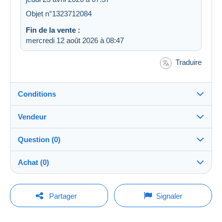
Objet n°1323712084
Fin de la vente :
mercredi 12 août 2026 à 08:47
Traduire
Conditions
Vendeur
Destination :
Voir la liste des pays
Question (0)
djmkerr-stamps
100%
(48764x)
Expédition :
Achat (0)
Envoi après paiement
Boutique
Frais :
A charge de l'acheteur
Pour poser une question, vous devez ouvrir
Dernière actualisation : 09:22:35
Partager
Signaler
une session.
Membre depuis le :
Méthodes de paiement :
11 nov. 2010
Aucun achat pour le moment. Soyez le premier !