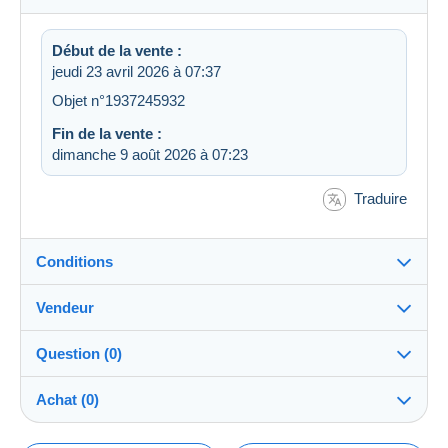
Début de la vente :
jeudi 23 avril 2026 à 07:37
Objet n°1937245932
Fin de la vente :
dimanche 9 août 2026 à 07:23
Traduire
Conditions
Vendeur
Destination :
Voir la liste des pays
Question (0)
djmkerr-stamps
100%
(48727x)
Expédition :
Achat (0)
Envoi après paiement
Boutique
Frais :