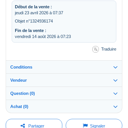
Début de la vente :
jeudi 23 avril 2026 à 07:37
Objet n°1324936174
Fin de la vente :
vendredi 14 août 2026 à 07:23
Traduire
Conditions
Vendeur
Destination :
Voir la liste des pays
Question (0)
djmkerr-stamps
100%
(48757x)
Expédition :
Achat (0)
Envoi après paiement
Boutique
Frais :
A charge de l'acheteur
Pour poser une question, vous devez ouvrir
Dernière actualisation : 13:07:22
Partager
Signaler