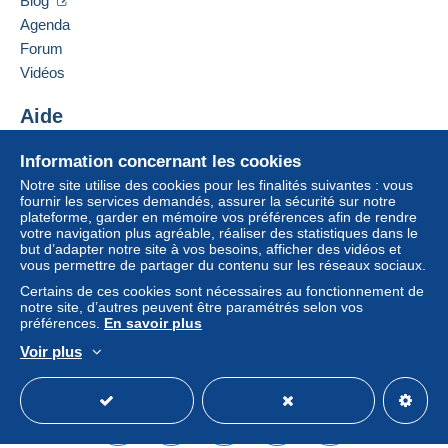
Blog
entraîner des conséquences au niveau du compte
Agenda
de l’acheteur.
Forum
Si les conditions de vente du vendeur comportent
Vidéos
des clauses relatives au paiement, celles-ci sont à
considérer comme nulles et non avenues. Les
Aide
conditions de paiement du site Delcampe, telles
Centre d'aide
que définies dans les
conditions d’utilisation
, sont
Information concernant les cookies
Acheter sur Delcampe
les seules applicables.
Notre site utilise des cookies pour les finalités suivantes : vous
Vendre sur Delcampe
fournir les services demandés, assurer la sécurité sur notre
Les achats doivent être payés dans les
14 jours
plateforme, garder en mémoire vos préférences afin de rendre
Un site sécurisé
suivant la réception du décompte final de la part du
votre navigation plus agréable, réaliser des statistiques dans le
vendeur.
but d’adapter notre site à vos besoins, afficher des vidéos et
vous permettre de partager du contenu sur les réseaux sociaux.
Garantie :
Certains de ces cookies sont nécessaires au fonctionnement de
Droit de rétractation
|
Frais de retour à charge de
notre site, d’autres peuvent être paramétrés selon vos
l’acheteur.
préférences.
En savoir plus
Pour connaître les délais de retour et de
Voir plus
remboursement du lot, consultez les
conditions
Français
USD
Mode standard
America/
générales d’utilisation
.
Frais de livraison correspondent aux frais postaux en