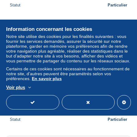
Statut
Particulier
Nouveau
Information concernant les cookies
Notre site utilise des cookies pour les finalités suivantes : vous
fournir les services demandés, assurer la sécurité sur notre
plateforme, garder en mémoire vos préférences afin de rendre
votre navigation plus agréable, réaliser des statistiques dans le
but d’adapter notre site à vos besoins, afficher des vidéos et
vous permettre de partager du contenu sur les réseaux sociaux.
Certains de ces cookies sont nécessaires au fonctionnement de
notre site, d’autres peuvent être paramétrés selon vos
préférences.
En savoir plus
Voir plus
NOUVELLE CALEDONIE ( DIV - 9556 ) 1979 N° YVERT
ET TELLIER N° 198 N**
± 1,73 $US
Statut
Particulier