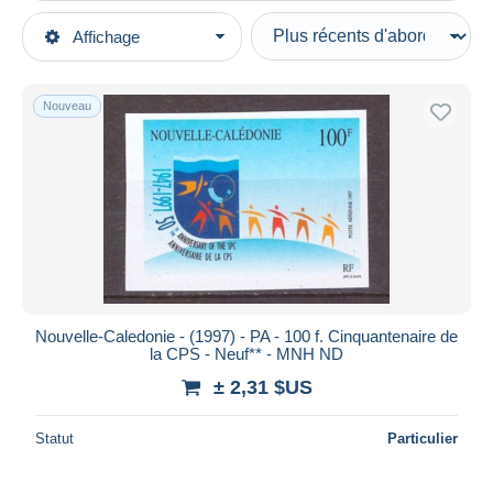
Types de vente
Affichage
Catégories principales
En cours
Timbres
Prix fixes
Océanie
Nouveau
Enchères avec offres
Nouvelle-Calédonie
Enchères sans offres
Poste aérienne
Maisons de vente
Vendus
Neufs
Durée
Toutes les durées
Nouveau
jours
Nouvelle-Caledonie - (1997) - PA - 100 f. Cinquantenaire de
depuis
la CPS - Neuf** - MNH ND
Fermant
heures
± 2,31 $US
dans
Prix
Statut
Particulier
De
à
$US
$US