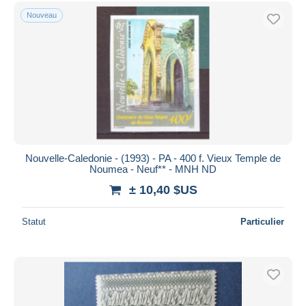
Uniquement en réduction
Nouveau
Livraison gratuite
Méthodes de paiement
PayPal
Virement bancaire
Visa
Mastercard
Bancontact
Nouvelle-Caledonie - (1993) - PA - 400 f. Vieux Temple de
iDeal
Noumea - Neuf** - MNH ND
Maestro
± 10,40 $US
Tout désélectionner
Statut
Particulier
Résidence du vendeur
Monde entier