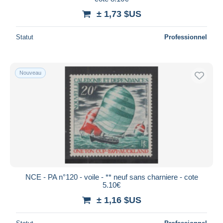
± 1,73 $US
Statut
Professionnel
Nouveau
NCE - PA n°120 - voile - ** neuf sans charniere - cote
5.10€
± 1,16 $US