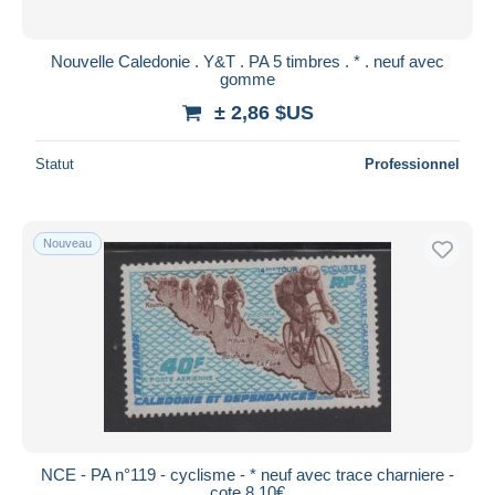
Nouvelle Caledonie . Y&T . PA 5 timbres . * . neuf avec
gomme
± 2,86 $US
Statut
Professionnel
Nouveau
NCE - PA n°119 - cyclisme - * neuf avec trace charniere -
cote 8.10€