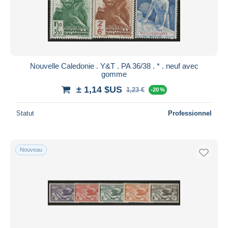
Nouvelle Caledonie . Y&T . PA 36/38 . * . neuf avec
gomme
± 1,14 $US
1,23 €
-20 %
Statut
Professionnel
Nouveau