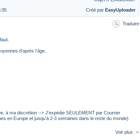
:35
Créé par
EasyUploader
Traduire
faut.
moyennes d'après l'âge.
vée, à ma discrétion --> J'expédie SEULEMENT par Courrier
nes en Europe et jusqu'à 2-3 semaines dans le reste du monde)
vis et je ne suis pas responsable de la livraison. Ils se déplacent à
Voir plus
sque vous sélectionnez l'envoi par Courrier ordinaire ou par