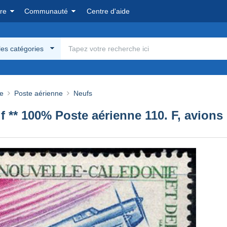
re
Communauté
Centre d'aide
les catégories
ie
Poste aérienne
Neufs
 ** 100% Poste aérienne 110. F, avions