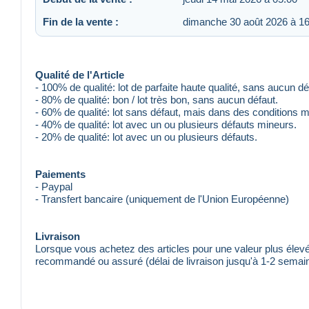
Fin de la vente :
dimanche 30 août 2026 à 16
Qualité de l'Article
- 100% de qualité: lot de parfaite haute qualité, sans aucun dé
- 80% de qualité: bon / lot très bon, sans aucun défaut.
- 60% de qualité: lot sans défaut, mais dans des conditions 
- 40% de qualité: lot avec un ou plusieurs défauts mineurs.
- 20% de qualité: lot avec un ou plusieurs défauts.
Paiements
- Paypal
- Transfert bancaire (uniquement de l'Union Européenne)
Livraison
Lorsque vous achetez des articles pour une valeur plus éle
recommandé ou assuré (délai de livraison jusqu'à 1-2 semai
Le Courrier ordinaire et le Courrier prioritaire ne sont pas sui
vos risques et périls. Aucun remboursement n'est possible lor