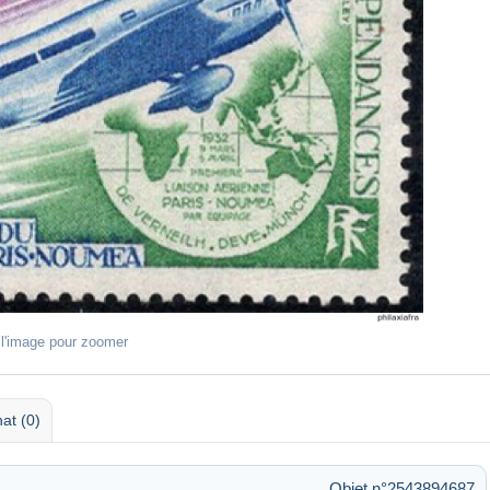
 l'image pour zoomer
at (0)
Objet n°2543894687