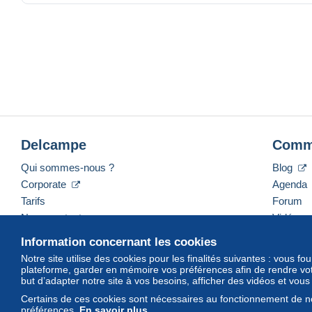
Courrier prioritaire.
Tous les articles se trouvent et sont expédiés en Italie.
Delcampe
Comm
Qui sommes-nous ?
Blog
Corporate
Agenda
Tarifs
Forum
Nous contacter
Vidéos
Information concernant les cookies
Notre site utilise des cookies pour les finalités suivantes : vous f
plateforme, garder en mémoire vos préférences afin de rendre votr
Français
USD
America/Indiana/Vevay
Mod
but d’adapter notre site à vos besoins, afficher des vidéos et vou
Certains de ces cookies sont nécessaires au fonctionnement de no
préférences.
En savoir plus