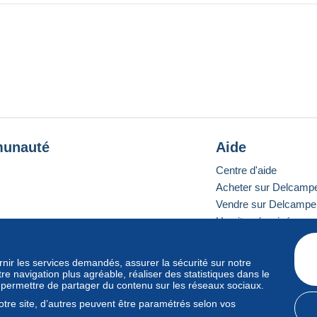
unauté
Aide
Centre d'aide
Acheter sur Delcamp
Vendre sur Delcampe
Un site sécurisé
ournir les services demandés, assurer la sécurité sur notre
e navigation plus agréable, réaliser des statistiques dans le
e standard
s permettre de partager du contenu sur les réseaux sociaux.
tre site, d’autres peuvent être paramétrés selon vos