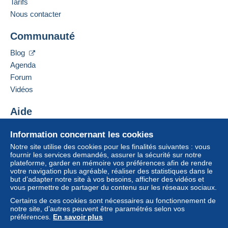
Français,
Anglais (Royaume-Uni),
Allemand
Tarifs
Zone 3
1
Nous contacter
Zone 4
Adresse professionnelle :
Communauté
MATIRA S.R.L.S.
VIA RAFFAELE TAURO, 80
Zone 5
Blog
Pour avoir accès aux informations
70032
BITONTO
Agenda
de livraison, vous devez être
Italie
membre et ouvrir une session.
Zone 6
Forum
Vidéos
Se
Ajouter ce vendeur aux favoris
S'inscri
connect
Cette zone comprend
un pays
.
re
Contacter le vendeur
er
Aide
Ajouter ce vendeur à ma liste noire
Lettre (format normal/petite lettre)
Centre d'aide
Information concernant les cookies
Acheter sur Delcampe
Paiement par :
Notre site utilise des cookies pour les finalités suivantes : vous
Vendre sur Delcampe
fournir les services demandés, assurer la sécurité sur notre
plateforme, garder en mémoire vos préférences afin de rendre
Un site sécurisé
De 0,01 € à 20,00 €
votre navigation plus agréable, réaliser des statistiques dans le
2,00 €
but d’adapter notre site à vos besoins, afficher des vidéos et
vous permettre de partager du contenu sur les réseaux sociaux.
À partir de 20,01 €
Certains de ces cookies sont nécessaires au fonctionnement de
notre site, d’autres peuvent être paramétrés selon vos
6,00 €
préférences.
En savoir plus