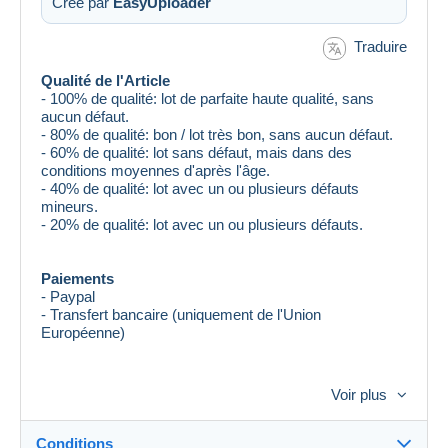
Créé par
EasyUploader
Traduire
Qualité de l'Article
- 100% de qualité: lot de parfaite haute qualité, sans
aucun défaut.
- 80% de qualité: bon / lot très bon, sans aucun défaut.
- 60% de qualité: lot sans défaut, mais dans des
conditions moyennes d'après l'âge.
- 40% de qualité: lot avec un ou plusieurs défauts
mineurs.
- 20% de qualité: lot avec un ou plusieurs défauts.
Paiements
- Paypal
- Transfert bancaire (uniquement de l'Union
Européenne)
Livraison
Voir plus
Lorsque vous achetez des articles pour une valeur plus
élevée, à ma discrétion --> J'expédie SEULEMENT par
Courrier recommandé ou assuré (délai de livraison
Conditions