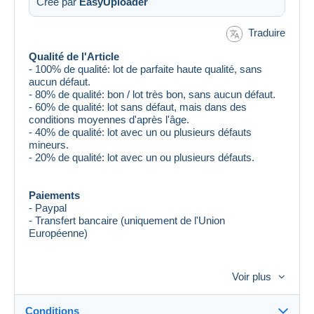
Créé par
EasyUploader
Traduire
Qualité de l'Article
- 100% de qualité: lot de parfaite haute qualité, sans
aucun défaut.
- 80% de qualité: bon / lot très bon, sans aucun défaut.
- 60% de qualité: lot sans défaut, mais dans des
conditions moyennes d'après l'âge.
- 40% de qualité: lot avec un ou plusieurs défauts
mineurs.
- 20% de qualité: lot avec un ou plusieurs défauts.
Paiements
- Paypal
- Transfert bancaire (uniquement de l'Union
Européenne)
Livraison
Voir plus
Lorsque vous achetez des articles pour une valeur plus
élevée, à ma discrétion --> J'expédie SEULEMENT par
Courrier recommandé ou assuré (délai de livraison
Conditions