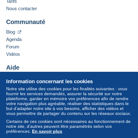
Français,
Anglais (Royaume-Uni),
Allemand
Tarifs
Zone 3
1
Nous contacter
Zone 4
Adresse professionnelle :
Communauté
MATIRA S.R.L.S.
VIA RAFFAELE TAURO, 80
Zone 5
Blog
Pour avoir accès aux informations
70032
BITONTO
Agenda
de livraison, vous devez être
Italie
membre et ouvrir une session.
Zone 6
Forum
Vidéos
Se
Ajouter ce vendeur aux favoris
S'inscri
connect
Cette zone comprend
un pays
.
re
Contacter le vendeur
er
Aide
Ajouter ce vendeur à ma liste noire
Lettre (format normal/petite lettre)
Centre d'aide
Information concernant les cookies
Acheter sur Delcampe
Paiement par :
Notre site utilise des cookies pour les finalités suivantes : vous
Vendre sur Delcampe
fournir les services demandés, assurer la sécurité sur notre
plateforme, garder en mémoire vos préférences afin de rendre
Un site sécurisé
De 0,01 € à 20,00 €
votre navigation plus agréable, réaliser des statistiques dans le
2,00 €
but d’adapter notre site à vos besoins, afficher des vidéos et
vous permettre de partager du contenu sur les réseaux sociaux.
À partir de 20,01 €
Certains de ces cookies sont nécessaires au fonctionnement de
notre site, d’autres peuvent être paramétrés selon vos
6,00 €
préférences.
En savoir plus